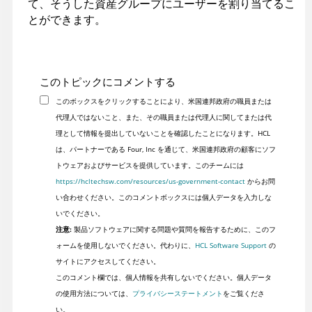
て、そうした資産グループにユーザーを割り当てるこ
とができます。
このトピックにコメントする
このボックスをクリックすることにより、米国連邦政府の職員または
代理人ではないこと、また、その職員または代理人に関してまたは代
理として情報を提出していないことを確認したことになります。HCL
は、パートナーである Four, Inc を通じて、米国連邦政府の顧客にソフ
トウェアおよびサービスを提供しています。このチームには
https://hcltechsw.com/resources/us-government-contact
からお問
い合わせください。このコメントボックスには個人データを入力しな
いでください。
注意:
製品ソフトウェアに関する問題や質問を報告するために、このフ
ォームを使用しないでください。代わりに、
HCL Software Support
の
サイトにアクセスしてください。
このコメント欄では、個人情報を共有しないでください。個人データ
の使用方法については、
プライバシーステートメント
をご覧くださ
い。