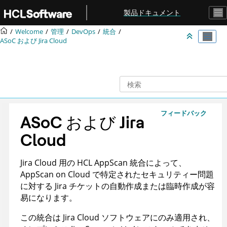
メインコンテンツにジャンプ
製品ドキュメント
Welcome
管理
DevOps
統合
ASoC
および Jira Cloud
フィードバック
ASoC
および Jira
Cloud
Jira Cloud 用の
HCL
AppScan
統合によって、
AppScan on Cloud
で特定されたセキュリティー問題
に対する Jira チケットの自動作成または臨時作成が容
易になります。
この統合は Jira Cloud ソフトウェアにのみ適用され、