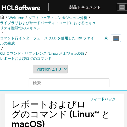
メインコンテンツにジャンプ
製品ドキュメント
Welcome
ソフトウェア・コンポジション分析
ライブラリおよびサードパーティ・コードにおけるセキュ
リティ脆弱性のスキャン
コマンド行インターフェース (CLI) を使用した
IRX
ファイ
ルの生成
CLI コマンド・リファレンス (Linux および macOS)
レポートおよびログのコマンド
フィードバック
レポートおよびロ
グのコマンド
(
Linux
™
と
macOS
)