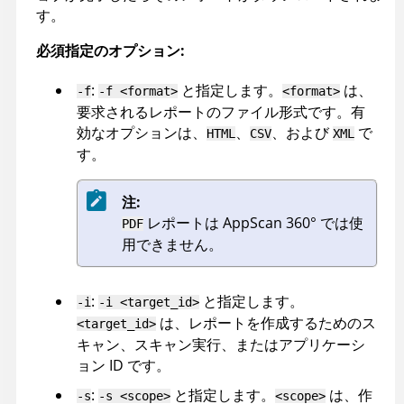
す。
必須指定のオプション:
:
と指定します。
は、
-f
-f <format>
<format>
要求されるレポートのファイル形式です。有
効なオプションは、
、
、および
で
HTML
CSV
XML
す。
注:
レポートは
AppScan 360°
では使
PDF
用できません。
:
と指定します。
-i
-i <target_id>
は、レポートを作成するためのス
<target_id>
キャン、スキャン実行、またはアプリケーシ
ョン ID です。
:
と指定します。
は、作
-s
-s <scope>
<scope>