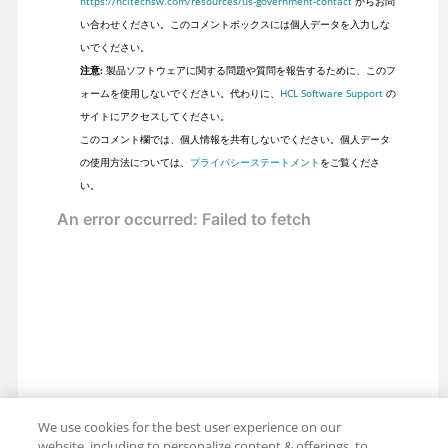
https://hcltechsw.com/resources/us-government-contact
からお問
い合わせください。このコメントボックスには個人データを入力しな
いでください。
注意:
製品ソフトウェアに関する問題や質問を報告するために、このフ
ォームを使用しないでください。代わりに、
HCL Software Support
の
サイトにアクセスしてください。
このコメント欄では、個人情報を共有しないでください。個人データ
の使用方法については、
プライバシーステートメント
をご覧くださ
い。
We use cookies for the best user experience on our
website, including to personalize content & offerings, to