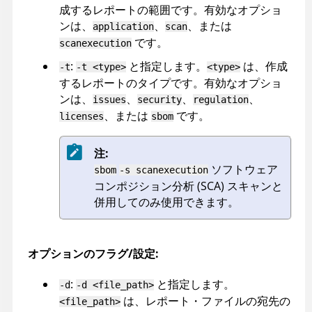
成するレポートの範囲です。有効なオプショ
ンは、
、
、または
application
scan
です。
scanexecution
:
と指定します。
は、作成
-t
-t <type>
<type>
するレポートのタイプです。有効なオプショ
ンは、
、
、
、
issues
security
regulation
、または
です。
licenses
sbom
注:
ソフトウェア
sbom
-s scanexecution
コンポジション分析 (SCA) スキャンと
併用してのみ使用できます。
オプションのフラグ/設定:
:
と指定します。
-d
-d <file_path>
は、レポート・ファイルの宛先の
<file_path>