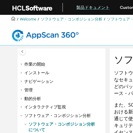
メインコンテンツにジャンプ
製品ドキュメント
Custom
Welcome
ソフトウェア・コンポジション分析
ソフトウェア
ソフ
作業の開始
ソフトウ
インストール
なセキュ
ナビゲーション
どのパッ
管理
ース・パ
動的分析
また、S
インタラクティブ監視
おける新
ソフトウェア・コンポジション分析
通じて使
ソフトウェア・コンポジション分析
キュリテ
について
イセンス