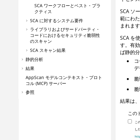
SCA ワークフローとベスト・プラ
SCA ソ
クティス
範にわた
SCA に対するシステム要件
まれます
ライブラリおよびサードパーティ・
コードにおけるセキュリティ脆弱性
SCA 
のスキャン
す。有効
SCA スキャン結果
ば静的分
静的分析
コ
デ
結果
AppScan
モデルコンテキスト・プロト
脆
コル (MCP) サーバー
脆
参照
結果は
この
こ
し
htt