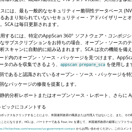
ースには、最も一般的なセキュリティー脆弱性データベース (NVD、Gi
るあまり知られていないセキュリティー・アドバイザリーとオ
。SCA は毎日更新されます。
を使用するには、特定の
AppScan 360°
ソフトウェア・コンポジシ
なサブスクリプションをお持ちの場合、オープン・ソースのテ
析スキャンに自動的に組み込まれます。SCA は次の機能を備
ード内のオープン・ソース・パッケージを見つけます。
AppSc
ータのみを収集できるよう、
を使用しま
appscan prepare_sca
弱であると認識されているオープン・ソース・パッケージを特
弱なパッケージの修復を提案します。
、静的分析レポートまたはオープンソース・レポート、さらに
A
トピックにコメントする
のボックスをクリックすることにより、米国連邦政府の職員または代理人ではないこと、また、その
たことになります。HCL は、パートナーである Four, Inc を通じて、米国連邦政府の顧客にソ
ps://hcltechsw.com/resources/us-government-contact
からお問い合わせください。このコメント