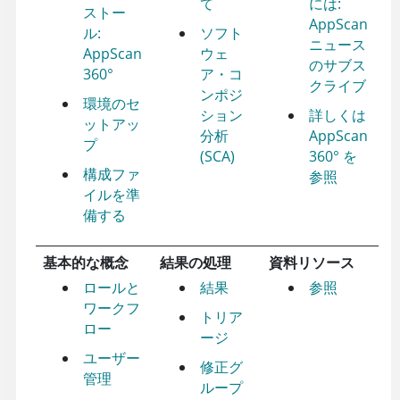
て
には:
ストー
AppScan
ル:
ソフト
ニュース
AppScan
ウェ
のサブス
360°
ア・コ
クライブ
ンポジ
環境のセ
ション
詳しくは
ットアッ
分析
AppScan
プ
(SCA)
360°
を
構成ファ
参照
イルを準
備する
基本的な概念
結果の処理
資料リソース
ロールと
結果
参照
ワークフ
トリア
ロー
ージ
ユーザー
修正グ
管理
ループ