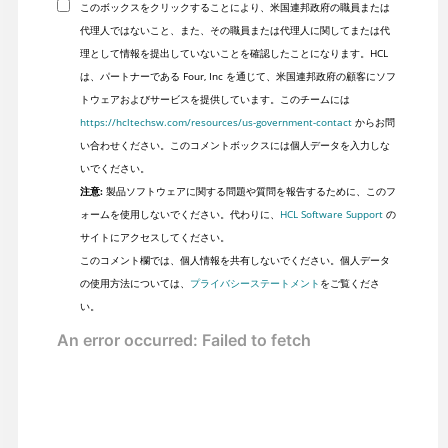
このボックスをクリックすることにより、米国連邦政府の職員または
代理人ではないこと、また、その職員または代理人に関してまたは代
理として情報を提出していないことを確認したことになります。HCL
は、パートナーである Four, Inc を通じて、米国連邦政府の顧客にソフ
トウェアおよびサービスを提供しています。このチームには
https://hcltechsw.com/resources/us-government-contact
からお問
い合わせください。このコメントボックスには個人データを入力しな
いでください。
注意:
製品ソフトウェアに関する問題や質問を報告するために、このフ
ォームを使用しないでください。代わりに、
HCL Software Support
の
サイトにアクセスしてください。
このコメント欄では、個人情報を共有しないでください。個人データ
の使用方法については、
プライバシーステートメント
をご覧くださ
い。