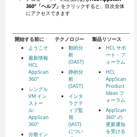
360°
「ヘルプ」
をクリックすると、目次全体
にアクセスできます
開始する前に
テクノロジー
製品リソース
ようこそ
動的分
HCL サポ
析
ート・フ
最新情報
(DAST)
ォーラム
HCL
AppScan
静的分
HCL
360°
析
AppScan
(SAST)
Product
シングル
Ideas フ
VM イン
インタ
ォーラム
ストー
ラクテ
ル:
ィブ監
AppScan
AppScan
視
360°
の
360°
(IAST)
更新通知
につい
を受ける
分散イン