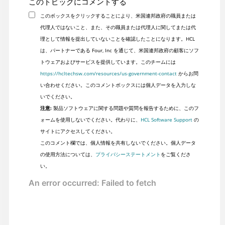
このトピックにコメントする
このボックスをクリックすることにより、米国連邦政府の職員または
代理人ではないこと、また、その職員または代理人に関してまたは代
理として情報を提出していないことを確認したことになります。HCL
は、パートナーである Four, Inc を通じて、米国連邦政府の顧客にソフ
トウェアおよびサービスを提供しています。このチームには
https://hcltechsw.com/resources/us-government-contact
からお問
い合わせください。このコメントボックスには個人データを入力しな
いでください。
注意:
製品ソフトウェアに関する問題や質問を報告するために、このフ
ォームを使用しないでください。代わりに、
HCL Software Support
の
サイトにアクセスしてください。
このコメント欄では、個人情報を共有しないでください。個人データ
の使用方法については、
プライバシーステートメント
をご覧くださ
い。