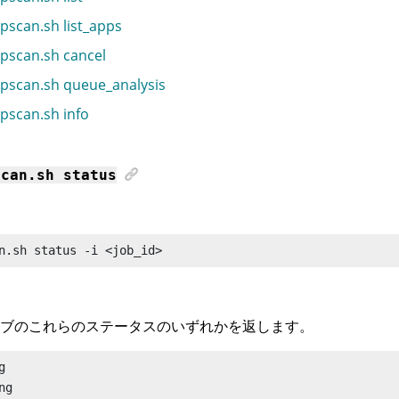
pscan.sh list_apps
pscan.sh cancel
pscan.sh queue_analysis
pscan.sh info
scan
.sh status
n.sh status
 -i <job_id>
ブのこれらのステータスのいずれかを返します。


g
