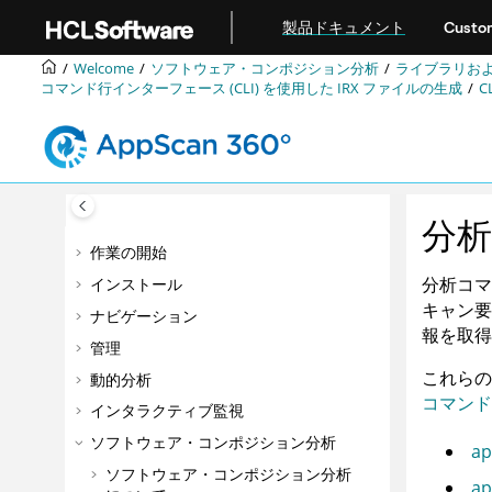
メインコンテンツにジャンプ
製品ドキュメント
Custom
Welcome
ソフトウェア・コンポジション分析
ライブラリお
コマンド行インターフェース (CLI) を使用した
IRX
ファイルの生成
C
分
作業の開始
分析コマ
インストール
キャン要
ナビゲーション
報を取得
管理
これらの
動的分析
コマンド
インタラクティブ監視
ソフトウェア・コンポジション分析
ap
ソフトウェア・コンポジション分析
ap