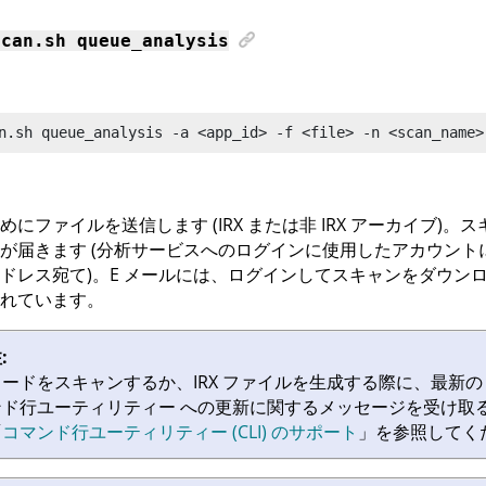
scan
.sh queue_analysis
n.sh queue_analysis
 -a <app_id> -f <file> -n <scan_name>
めにファイルを送信します (
IRX
または非
IRX
アーカイブ)。ス
が届きます (分析サービスへのログインに使用したアカウントに
ドレス宛て)。E メールには、ログインしてスキャンをダウン
れています。
:
コードをスキャンするか、
IRX
ファイルを生成する際に、最新
ンド行ユーティリティー
への更新に関するメッセージを受け取
「
コマンド行ユーティリティー (CLI) のサポート
」を参照してく