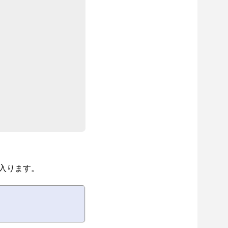
が入ります。
。