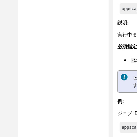
appsca
説明:
実行中ま
必須指定
-i
ヒ
例:
ジョブ 
appsca