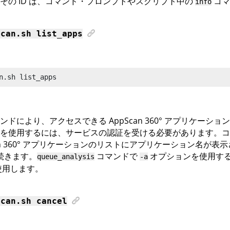
その ID は、コマンド・プロンプトやスクリプト中の
コマ
info
scan
.sh list_apps
n
.sh list_apps
マンドにより、アクセスできる
AppScan 360°
アプリケーション
を使用するには、サービスの認証を受ける必要があります。コ
 360°
アプリケーションのリストにアプリケーション名が表示
が続きます。
コマンドで
オプションを使用す
queue_analysis
-a
を使用します。
scan
.sh cancel