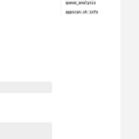
queue_analysis
appscan
.sh info