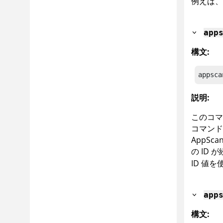
例えば、
app
構文:
appsca
説明:
このコ
コマンド
AppScan
の ID 
ID 値
app
構文: