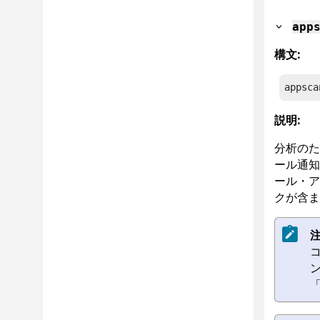
app
構文:
appsca
説明:
分析のた
ール通知
ール・ア
クが含ま
注