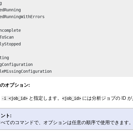


edRunning

edRunningWithErrors

ncomplete

ToScan

lyStopped

ting

gConfiguration

leMissingConfiguration
のオプション:
:
と指定します。
には分析ジョブの ID 
-i <job_id>
<job_id>
ント:
すべてのコマンドで、オプションは任意の順序で使用できます