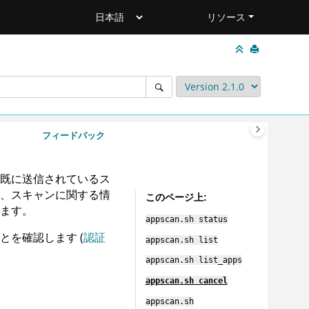
リソース
フィードバック
既に送信されているス
、スキャンに関する情
このページ上
ます。
appscan
.sh status
を確認します (
認証
appscan
.sh list
appscan
.sh list_apps
appscan
.sh cancel
appscan
.sh