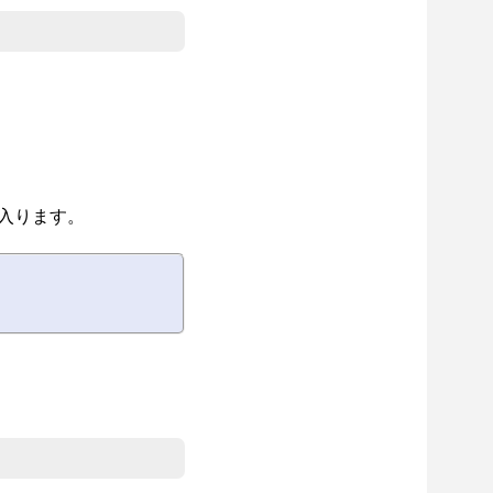
が入ります。
。