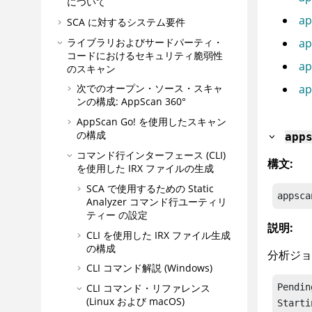
について
ap
SCA に対するシステム要件
ライブラリおよびサードパーティ・
ap
コードにおけるセキュリティ脆弱性
ap
のスキャン
ap
次でのオープン・ソース・スキャ
ンの構成:
AppScan 360°
AppScan Go!
を使用したスキャン
の構成
app
コマンド行インターフェース (CLI)
構文:
を使用した
IRX
ファイルの生成
SCA で使用するための
Static
appsca
Analyzer コマンド行ユーティリ
ティー
の設定
説明:
CLI を使用した
IRX
ファイル生成
の構成
分析ジョ
CLI コマンド解説 (Windows)
Pending
CLI コマンド・リファレンス
(Linux および macOS)
Startin