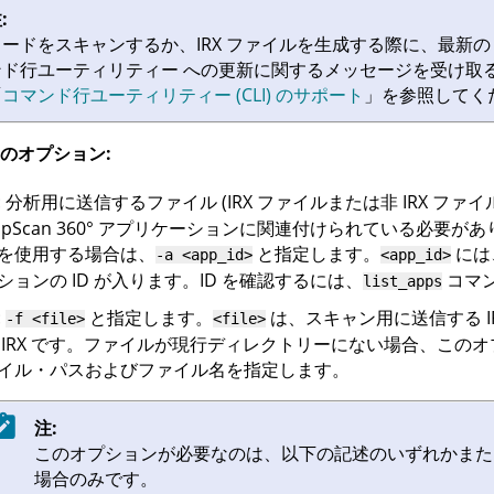
:
コードをスキャンするか、
IRX
ファイルを生成する際に、最新
ンド行ユーティリティー
への更新に関するメッセージを受け取
「
コマンド行ユーティリティー (CLI) のサポート
」を参照してく
のオプション:
: 分析用に送信するファイル (
IRX
ファイルまたは非
IRX
ファイル
pScan 360°
アプリケーションに関連付けられている必要があ
を使用する場合は、
と指定します。
には
-a <app_id>
<app_id>
ションの ID が入ります。ID を確認するには、
コマ
list_apps
:
と指定します。
は、スキャン用に送信する
-f <file>
<file>
非
IRX
です。ファイルが現行ディレクトリーにない場合、このオ
イル・パスおよびファイル名を指定します。
注:
このオプションが必要なのは、以下の記述のいずれかまた
場合のみです。