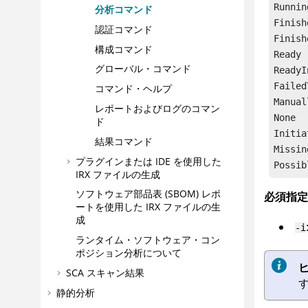
Running
分析コマンド
Finish
認証コマンド
Finish
構成コマンド
Ready

グローバル・コマンド
ReadyI
Failed
コマンド・ヘルプ
Manual
レポートおよびログのコマン
None

ド
Initia
結果コマンド
Missin
プラグインまたは IDE を使用した
Possib
IRX
ファイルの生成
ソフトウェア部品表 (SBOM) レポ
必須指定
ートを使用した
IRX
ファイルの生
成
-i
ランタイム・ソフトウェア・コン
ポジション分析について
ヒ
SCA スキャン結果
静的分析