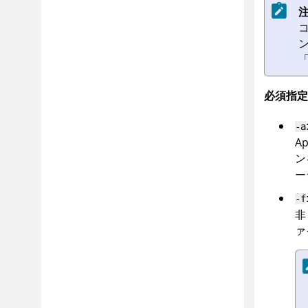
注
必須指定
-a
Ap
ン
ー
-f
ァ