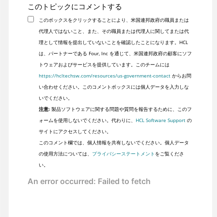
このトピックにコメントする
このボックスをクリックすることにより、米国連邦政府の職員または
代理人ではないこと、また、その職員または代理人に関してまたは代
理として情報を提出していないことを確認したことになります。HCL
は、パートナーである Four, Inc を通じて、米国連邦政府の顧客にソフ
トウェアおよびサービスを提供しています。このチームには
https://hcltechsw.com/resources/us-government-contact
からお問
い合わせください。このコメントボックスには個人データを入力しな
いでください。
注意:
製品ソフトウェアに関する問題や質問を報告するために、このフ
ォームを使用しないでください。代わりに、
HCL Software Support
の
サイトにアクセスしてください。
このコメント欄では、個人情報を共有しないでください。個人データ
の使用方法については、
プライバシーステートメント
をご覧くださ
い。