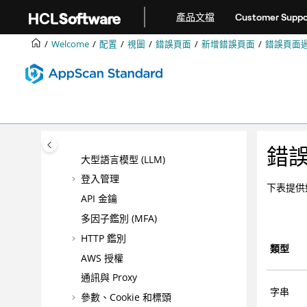
入門
跳转到主要内容
產品文檔
Customer Suppo
配置
預設
Welcome
配置
視圖
錯誤頁面
新增錯誤頁面
錯誤頁面
視圖
起始 URL 和網域
API
排除的路徑和檔案
多步驟作業
錯
大型語言模型 (LLM)
登入管理
下表提供
API 金鑰
多因子鑑別 (MFA)
HTTP 鑑別
類型
AWS 授權
通訊與 Proxy
字串
參數、Cookie 和標頭