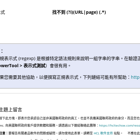
示式
找不到 (?i)(URL|page) (.*)
：
規表示式 (regexp) 是根據特定語法規則來說明一組字串的字串。在驗證正
owerTool > 表示式測試
）會很有用。
果您需要其他協助，以便撰寫正規表示式，下列鏈結可能有所幫助：
http
主題上留言
按下此方塊，即表示您承認自己並非美國聯邦政府的員工，也並不具備美國聯邦政府的身分，而且您也並非遵
Inc. 向美國聯邦政府客戶提供軟體和服務。請透過以下連結聯絡此團隊：
https://hcltechsw.com/res
注意：
要報告有關產品軟件的問題或疑問，請勿使用此表單。請轉至
HCL 軟件支持
站點。
不應在