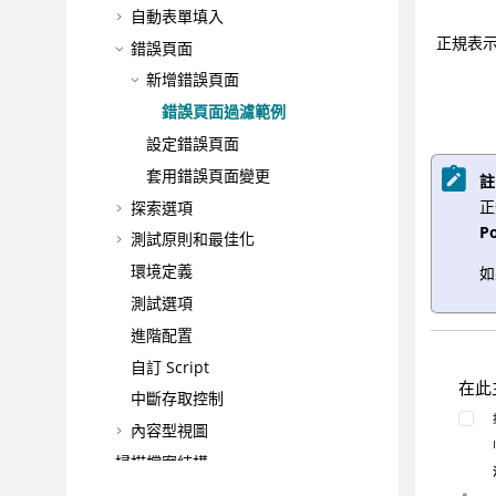
自動表單填入
正規表
錯誤頁面
新增錯誤頁面
錯誤頁面過濾範例
設定錯誤頁面
套用錯誤頁面變更
註
正
探索選項
P
測試原則和最佳化
環境定義
如
測試選項
進階配置
自訂 Script
在此
中斷存取控制
內容型視圖
掃描檔案結構
掃描範本