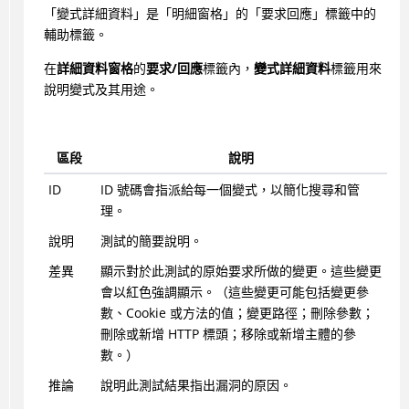
「變式詳細資料」是「明細窗格」的「要求回應」標籤中的
輔助標籤。
在
詳細資料窗格
的
要求/回應
標籤內，
變式詳細資料
標籤用來
說明變式及其用途。
區段
說明
ID
ID 號碼會指派給每一個變式，以簡化搜尋和管
理。
說明
測試的簡要說明。
差異
顯示對於此測試的原始要求所做的變更。這些變更
會以紅色強調顯示。（這些變更可能包括變更參
數、Cookie 或方法的值；變更路徑；刪除參數；
刪除或新增 HTTP 標頭；移除或新增主體的參
數。）
推論
說明此測試結果指出漏洞的原因。