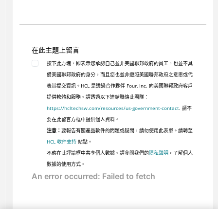
在此主題上留言
按下此方塊，即表示您承認自己並非美國聯邦政府的員工，也並不具
備美國聯邦政府的身分，而且您也並非遵照美國聯邦政府之意思或代
表其提交資訊。HCL 是透過合作夥伴 Four, Inc. 向美國聯邦政府客戶
提供軟體和服務。請透過以下連結聯絡此團隊：
https://hcltechsw.com/resources/us-government-contact
. 請不
要在此留言方框中提供個人資料。
注意：
要報告有關產品軟件的問題或疑問，請勿使用此表單。請轉至
HCL 軟件支持
站點。
不應在此評論框中共享個人數據。請參閱我們的
隱私聲明
，了解個人
數據的使用方式。