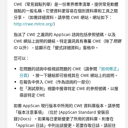
CWE（常見弱點列舉）是一份業界標準清單，提供常見軟體
弱點的一般名稱。它使資料更容易在個別資料庫和工具之間
分享。（如需詳細資料，請參閱 CWE 網站，網址如下：
http://cwe.mitre.org/
）
指派了 CWE 之漏洞的
AppScan
諮詢包括參照號碼，以及
CWE 網站上說明的鏈結。特定漏洞具有專屬 CWE（除了
問題
ID 以外），這顯示在「變式詳細資料」窗格中。
您可以：
在問題的諮詢中檢視該問題的 CWE（請參閱
「如何修正」
分頁
）。按一下鏈結即可檢視其在 CWE 網站上的說明。
在報告中併入 CWE（作為諮詢的一部分）
在「測試原則」視圖中搜尋特定 CWE 的參照號碼，以搜
尋該特定 CWE
如需
AppScan
現行版本中所用的 CWE 資料庫版本，請參閱
「版本注意事項」（位於 [
AppScan Standard
安裝目
錄]\Docs）。如果每日更新變更了所用的資料庫，則會在
「
AppScan
日誌」中列出該變更。若要存取日誌，請前往