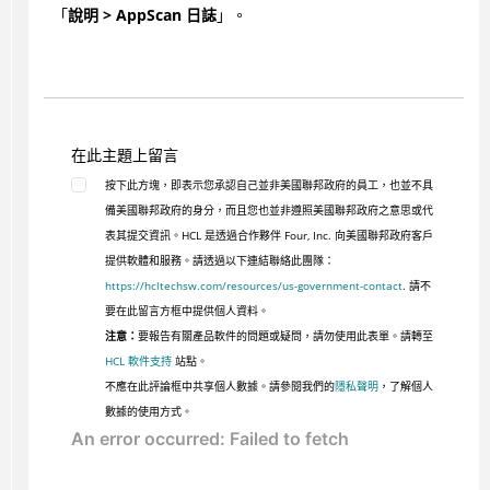
「
說明 > AppScan 日誌
」。
在此主題上留言
按下此方塊，即表示您承認自己並非美國聯邦政府的員工，也並不具
備美國聯邦政府的身分，而且您也並非遵照美國聯邦政府之意思或代
表其提交資訊。HCL 是透過合作夥伴 Four, Inc. 向美國聯邦政府客戶
提供軟體和服務。請透過以下連結聯絡此團隊：
https://hcltechsw.com/resources/us-government-contact
. 請不
要在此留言方框中提供個人資料。
注意：
要報告有關產品軟件的問題或疑問，請勿使用此表單。請轉至
HCL 軟件支持
站點。
不應在此評論框中共享個人數據。請參閱我們的
隱私聲明
，了解個人
數據的使用方式。