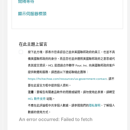
間隔等待
顯示伺服器標頭
在此主題上留言
按下此方塊，即表示您承認自己並非美國聯邦政府的員工，也並不具
備美國聯邦政府的身分，而且您也並非遵照美國聯邦政府之意思或代
表其提交資訊。HCL 是透過合作夥伴 Four, Inc. 向美國聯邦政府客戶
提供軟體和服務。請透過以下連結聯絡此團隊：
https://hcltechsw.com/resources/us-government-contact
. 請不
要在此留言方框中提供個人資料。
注意：
要報告有關產品軟件的問題或疑問，請勿使用此表單。請轉至
HCL 軟件支持
站點。
不應在此評論框中共享個人數據。請參閱我們的
隱私聲明
，了解個人
數據的使用方式。