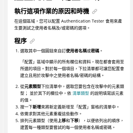
執行這項作業的原因和時機
在這個區域，您可以配置
Authentication Tester
會用來產
生要測試之使用者名稱及/或密碼的選項。
程序
選取其中一個圓鈕來自訂
使用者名稱
或
密碼
。
「配置」區域中顯示的所有欄位和資料，現在都會套用至
所選的項目。對於每一個項目，下拉清單都可讓您配置會
建立且用於攻擊中之使用者名稱/密碼的結構。
從
元素類型
下拉清單中，選取您要包含在攻擊中的元素類
型； 並於其下的欄位中，依
清單類型
的說明填寫該元素
的值。
按一下
新增
來將新定義新增至「配置」窗格的清單中。
依需求對其他元素重複這些動作。
排列元素類型（使用
上移
和
下移
），以便依列出的順序，
建置每一種類型要嘗試的每一個使用者名稱或密碼。