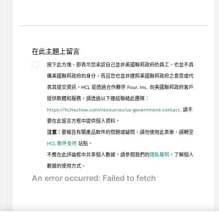
在此主題上留言
按下此方塊，即表示您承認自己並非美國聯邦政府的員工，也並不具
備美國聯邦政府的身分，而且您也並非遵照美國聯邦政府之意思或代
表其提交資訊。HCL 是透過合作夥伴 Four, Inc. 向美國聯邦政府客戶
提供軟體和服務。請透過以下連結聯絡此團隊：
https://hcltechsw.com/resources/us-government-contact
. 請不
要在此留言方框中提供個人資料。
注意：
要報告有關產品軟件的問題或疑問，請勿使用此表單。請轉至
HCL 軟件支持
站點。
不應在此評論框中共享個人數據。請參閱我們的
隱私聲明
，了解個人
數據的使用方式。