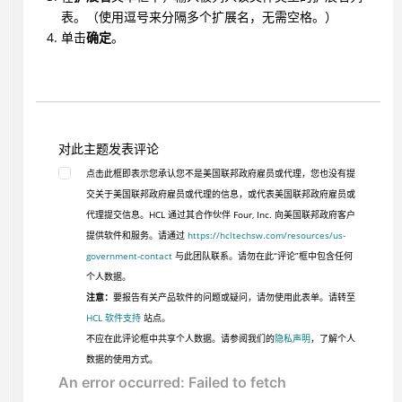
表。（使用逗号来分隔多个扩展名，无需空格。）
单击
确定
。
对此主题发表评论
点击此框即表示您承认您不是美国联邦政府雇员或代理，您也没有提
交关于美国联邦政府雇员或代理的信息，或代表美国联邦政府雇员或
代理提交信息。HCL 通过其合作伙伴 Four, Inc. 向美国联邦政府客户
提供软件和服务。请通过
https://hcltechsw.com/resources/us-
government-contact
与此团队联系。请勿在此“评论”框中包含任何
个人数据。
注意：
要报告有关产品软件的问题或疑问，请勿使用此表单。请转至
HCL 软件支持
站点。
不应在此评论框中共享个人数据。请参阅我们的
隐私声明
，了解个人
数据的使用方式。