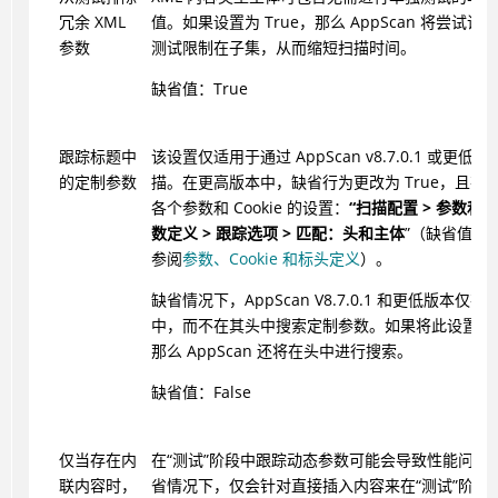
冗余 XML
值。如果设置为 True，那么
AppScan
将尝试识别
参数
测试限制在子集，从而缩短扫描时间。
缺省值：True
跟踪标题中
该设置仅适用于通过
AppScan
v8.7.0.1 或更低
的定制参数
描。在更高版本中，缺省行为更改为 True，且在
各个参数和 Cookie 的设置：
“扫描配置 > 参数和 Co
数定义 > 跟踪选项 > 匹配：头和主体
”（缺省值）
参阅
参数、Cookie 和标头定义
）。
缺省情况下，
AppScan
V8.7.0.1 和更低版本仅
中，而不在其头中搜索定制参数。如果将此设置更改为
那么
AppScan
还将在头中进行搜索。
缺省值：False
仅当存在内
在“测试”阶段中跟踪动态参数可能会导致性能问题
联内容时，
省情况下，仅会针对直接插入内容来在“测试”阶段