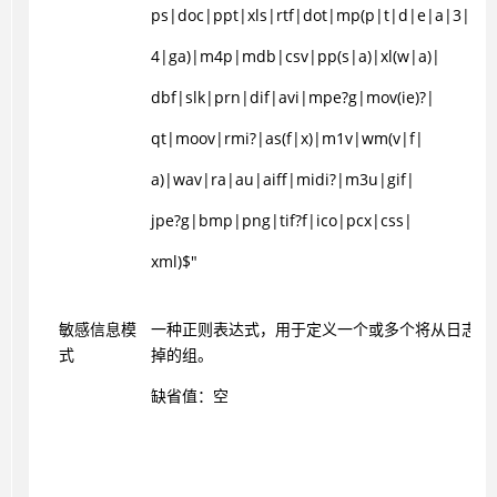
ps|doc|ppt|xls|rtf|dot|mp(p|t|d|e|a|3|
4|ga)|m4p|mdb|csv|pp(s|a)|xl(w|a)|
dbf|slk|prn|dif|avi|mpe?g|mov(ie)?|
qt|moov|rmi?|as(f|x)|m1v|wm(v|f|
a)|wav|ra|au|aiff|midi?|m3u|gif|
jpe?g|bmp|png|tif?f|ico|pcx|css|
xml)$"
敏感信息模
一种正则表达式，用于定义一个或多个将从日志和
式
掉的组。
缺省值：空