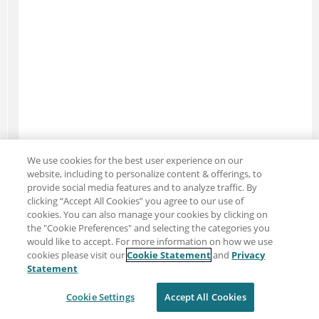
We use cookies for the best user experience on our
website, including to personalize content & offerings, to
provide social media features and to analyze traffic. By
clicking “Accept All Cookies” you agree to our use of
会话中脉动
以秒计算会话中脉动信号之间的时间间隔。
cookies. You can also manage your cookies by clicking on
信号间隔
the "Cookie Preferences" and selecting the categories you
缺省值：5
would like to accept. For more information on how we use
cookies please visit our
Cookie Statement
and
Privacy
Statement
Cookie Settings
Accept All Cookies