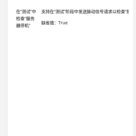
在“测试”中
支持在“测试”阶段中发送脉动信号请求以检查“服务
检查“服务
缺省值：True
器停机”