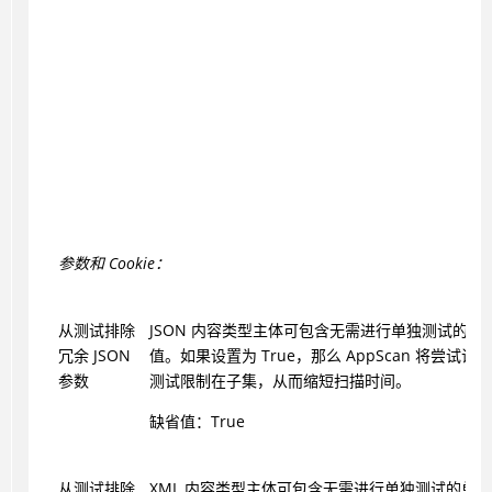
参数和 Cookie：
从测试排除
JSON 内容类型主体可包含无需进行单独测试的单
冗余 JSON
值。如果设置为 True，那么
AppScan
将尝试识别
参数
测试限制在子集，从而缩短扫描时间。
缺省值：True
从测试排除
XML 内容类型主体可包含无需进行单独测试的单