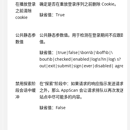
在播放登录
确定是否在重放登录序列之前删除 Cookie。
之前清除
缺省值：True
cookie
公共静态参
公共静态参数值。用于检测在登录期间不应跟踪的
数值
值。
缺省值：|true|false|\bon\b|\boff\b|\
bout\b|checked|enabled|log\s?in|log\ s?
out|exit|submit|sign|ever|disabled| agree
禁用探索阶
在“探索”阶段中：如果请求的响应指示发送请求时
段会话中缓
之外，那么 AppScan 会让请求排队以再次发送
冲
站点中尽可能多的内容。
缺省值：False