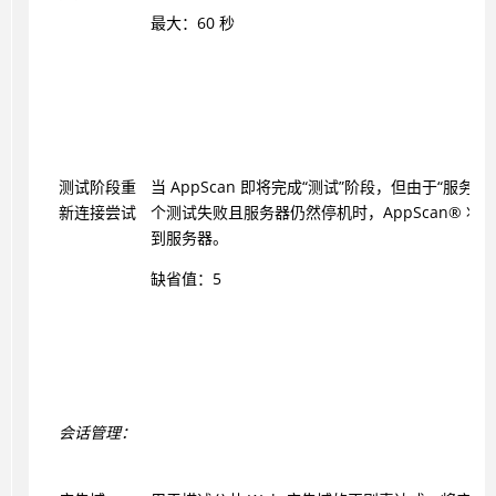
最大：60 秒
测试阶段重
当
AppScan
即将完成“测试”阶段，但由于“服务器
新连接尝试
个测试失败且服务器仍然停机时，
AppScan
®
将多
到服务器。
缺省值：5
会话管理：