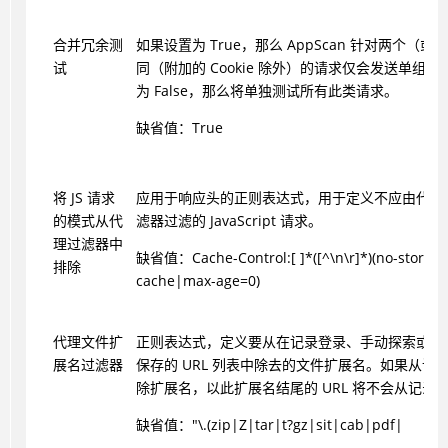
合并冗余测
如果设置为 True，那么 AppScan 针对两个（
试
同（附加的 Cookie 除外）的请求仅会发送单组
为 False，那么将单独测试所有此类请求。
缺省值：True
将 JS 请求
应用于响应头的正则表达式，用于定义不应由代理
的模式从代
滤器过滤的 JavaScript 请求。
理过滤器中
缺省值：Cache-Control:[ ]*([^\n\r]*)(no-store|n
排除
cache|max-age=0)
代理文件扩
正则表达式，定义要从在记录登录、手动探索或多
展名过滤器
保存的 URL 列表中除去的文件扩展名。如果从该
除扩展名，以此扩展名结尾的 URL 将不会从记录
缺省值："\.(zip|Z|tar|t?gz|sit|cab|pdf|