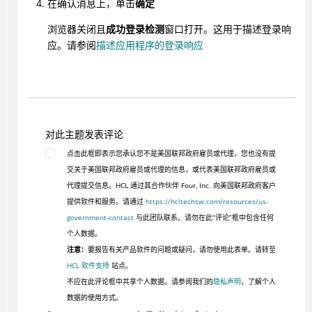
在确认消息上，单击
确定
浏览器关闭且
成功登录检测
窗口打开。这用于描述登录响
应。请参阅
描述应用程序的登录响应
对此主题发表评论
点击此框即表示您承认您不是美国联邦政府雇员或代理，您也没有提
交关于美国联邦政府雇员或代理的信息，或代表美国联邦政府雇员或
代理提交信息。HCL 通过其合作伙伴 Four, Inc. 向美国联邦政府客户
提供软件和服务。请通过
https://hcltechsw.com/resources/us-
government-contact
与此团队联系。请勿在此“评论”框中包含任何
个人数据。
注意：
要报告有关产品软件的问题或疑问，请勿使用此表单。请转至
HCL 软件支持
站点。
不应在此评论框中共享个人数据。请参阅我们的
隐私声明
，了解个人
数据的使用方式。