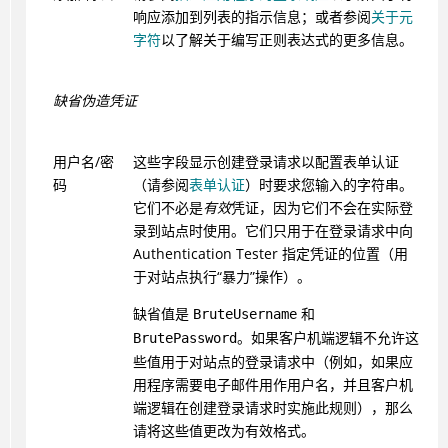
响应添加到列表的指示信息；或者参阅
关于元
字符
以了解关于编写正则表达式的更多信息。
缺省伪造凭证
用户名/密
这些字段显示创建登录请求以配置表单认证
码
（请参阅
表单认证
）时要求您输入的字符串。
它们不必是
有效
凭证，因为它们不会在实际登
录到站点时使用。它们只用于在登录请求中向
Authentication Tester
指定凭证的位置（用
于对站点执行“暴力”操作）。
缺省值是
和
BruteUsername
。如果客户机端逻辑不允许这
BrutePassword
些值用于对站点的登录请求中（例如，如果应
用程序需要电子邮件用作用户名，并且客户机
端逻辑在创建登录请求时实施此规则），那么
请将这些值更改为有效格式。