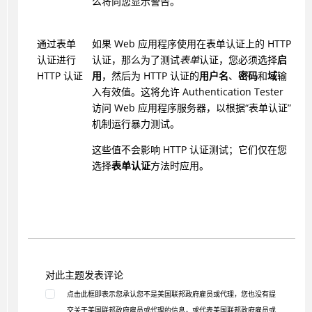
么将向您显示警告。
通过表单
如果 Web 应用程序使用在表单认证上的 HTTP
认证进行
认证，那么为了测试
表单
认证，您必须选择
启
HTTP 认证
用
，然后为 HTTP 认证的
用户名
、
密码
和
域
输
入有效值。这将允许
Authentication Tester
访问 Web 应用程序服务器，以根据“表单认证”
机制运行暴力测试。
这些值不会影响 HTTP 认证测试；它们仅在您
选择
表单认证
方法时应用。
对此主题发表评论
点击此框即表示您承认您不是美国联邦政府雇员或代理，您也没有提
交关于美国联邦政府雇员或代理的信息，或代表美国联邦政府雇员或