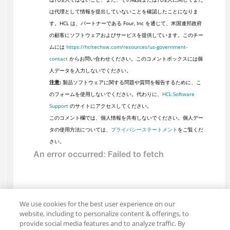
は代理として情報を提出していないことを確認したことになりま
す。HCL は、パートナーである Four, Inc を通じて、米国連邦政府
の顧客にソフトウェアおよびサービスを提供しています。このチー
ムには
https://hcltechsw.com/resources/us-government-
contact
からお問い合わせください。このコメントボックスには個
人データを入力しないでください。
注意:
製品ソフトウェアに関する問題や質問を報告するために、こ
のフォームを使用しないでください。代わりに、
HCL Software
Support
のサイトにアクセスしてください。
このコメント欄では、個人情報を共有しないでください。個人デー
タの使用方法については、
プライバシーステートメント
をご覧くだ
さい。
We use cookies for the best user experience on our
website, including to personalize content & offerings, to
provide social media features and to analyze traffic. By