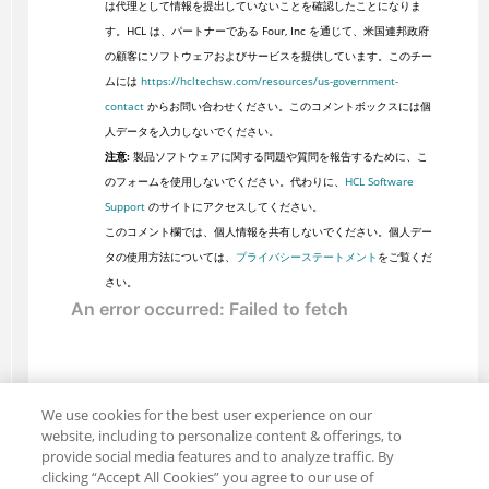
は代理として情報を提出していないことを確認したことになりま
す。HCL は、パートナーである Four, Inc を通じて、米国連邦政府
の顧客にソフトウェアおよびサービスを提供しています。このチー
ムには
https://hcltechsw.com/resources/us-government-
contact
からお問い合わせください。このコメントボックスには個
人データを入力しないでください。
注意:
製品ソフトウェアに関する問題や質問を報告するために、こ
のフォームを使用しないでください。代わりに、
HCL Software
Support
のサイトにアクセスしてください。
このコメント欄では、個人情報を共有しないでください。個人デー
タの使用方法については、
プライバシーステートメント
をご覧くだ
さい。
We use cookies for the best user experience on our
website, including to personalize content & offerings, to
provide social media features and to analyze traffic. By
clicking “Accept All Cookies” you agree to our use of