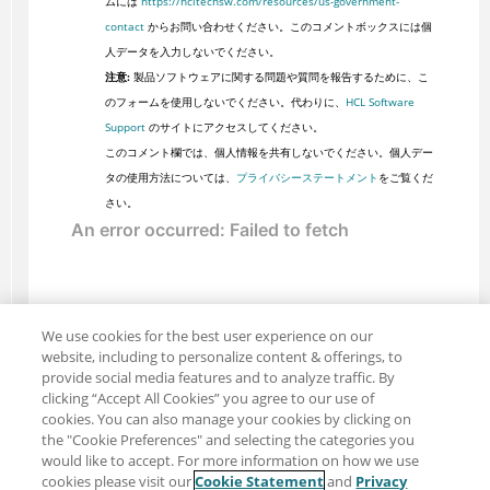
ムには
https://hcltechsw.com/resources/us-government-
contact
からお問い合わせください。このコメントボックスには個
人データを入力しないでください。
注意:
製品ソフトウェアに関する問題や質問を報告するために、こ
のフォームを使用しないでください。代わりに、
HCL Software
Support
のサイトにアクセスしてください。
このコメント欄では、個人情報を共有しないでください。個人デー
タの使用方法については、
プライバシーステートメント
をご覧くだ
さい。
We use cookies for the best user experience on our
website, including to personalize content & offerings, to
provide social media features and to analyze traffic. By
clicking “Accept All Cookies” you agree to our use of
cookies. You can also manage your cookies by clicking on
the "Cookie Preferences" and selecting the categories you
would like to accept. For more information on how we use
cookies please visit our
Cookie Statement
and
Privacy