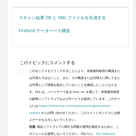
スキャン結果 DB と XML ファイルを生成する
Firebird データベース構造
このトピックにコメントする
このボックスをクリックすることにより、米国連邦政府の職員また
は代理人ではないこと、また、その職員または代理人に関してまた
は代理として情報を提出していないことを確認したことになりま
す。HCL は、パートナーである Four, Inc を通じて、米国連邦政府
の顧客にソフトウェアおよびサービスを提供しています。このチー
ムには
https://hcltechsw.com/resources/us-government-
contact
からお問い合わせください。このコメントボックスには個
人データを入力しないでください。
注意:
製品ソフトウェアに関する問題や質問を報告するために、こ
のフォームを使用しないでください。代わりに、
HCL Software