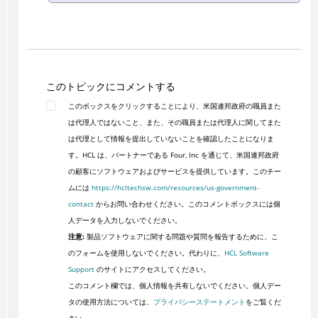
このトピックにコメントする
このボックスをクリックすることにより、米国連邦政府の職員また
は代理人ではないこと、また、その職員または代理人に関してまた
は代理として情報を提出していないことを確認したことになりま
す。HCL は、パートナーである Four, Inc を通じて、米国連邦政府
の顧客にソフトウェアおよびサービスを提供しています。このチー
ムには
https://hcltechsw.com/resources/us-government-
contact
からお問い合わせください。このコメントボックスには個
人データを入力しないでください。
注意:
製品ソフトウェアに関する問題や質問を報告するために、こ
のフォームを使用しないでください。代わりに、
HCL Software
Support
のサイトにアクセスしてください。
このコメント欄では、個人情報を共有しないでください。個人デー
タの使用方法については、
プライバシーステートメント
をご覧くだ