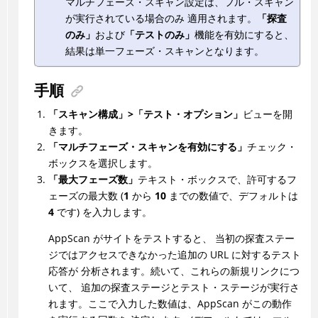
マルチフェーズ・スキャン設定は、フル・スキャン
が実行されている場合のみ 適用されます。
「探査
のみ」
および
「テストのみ」
機能を有効にすると、
結果は単一フェーズ・スキャンとなります。
手順
「スキャン構成」>「テスト・オプション」
ビューを開
きます。
「マルチフェーズ・スキャンを有効にする」
チェック・
ボックスを選択します。
「最大フェーズ数」
テキスト・ボックスで、許可するフ
ェーズの最大数 (
1
から
10
までの数値で、デフォルトは
4
です) を入力します。
AppScan
がサイトをテストすると、 当初の探査ステー
ジではアクセスできなかった追加の URL に対するテスト
応答が 分析されます。続いて、これらの新規リンクにつ
いて、 追加の探査ステージとテスト・ステージが実行さ
れます。ここで入力した数値は、
AppScan
がこの動作