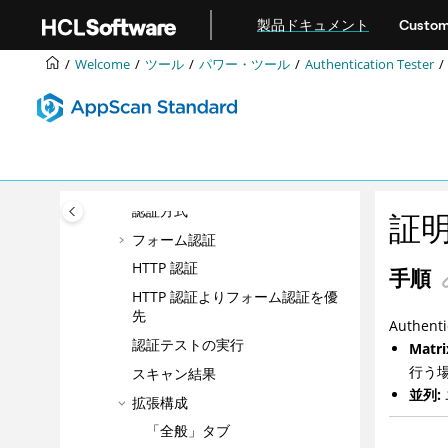
メインコンテンツにジャンプ
ツール
製品ドキュメント
Custom
「オプション」ダイアログ・ボック
Welcome
ツール
パワー・ツール
Authentication Tester
ス
スキャン・スケジューラー
ユーザー定義テスト
パワー・ツール
Authentication Tester
認証方式
証明
フォーム認証
HTTP 認証
手順
HTTP 認証よりフォーム認証を優
先
Authenti
認証テストの実行
Matri
行う
スキャン結果
並列:
拡張構成
「全般」タブ