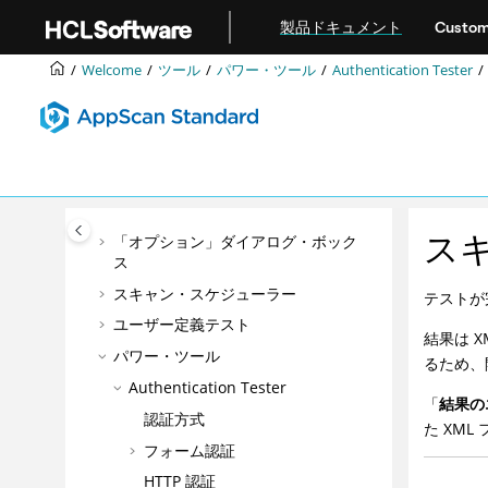
メインコンテンツにジャンプ
Intelligent Findings Analytics (IFA)
製品ドキュメント
Custom
マニュアル探査
Welcome
ツール
パワー・ツール
Authentication Tester
スキャン
Data (データ)
問題
レポート
ツール
ス
「オプション」ダイアログ・ボック
ス
スキャン・スケジューラー
テストが
ユーザー定義テスト
結果は 
パワー・ツール
るため、
Authentication Tester
「
結果の
認証方式
た XM
フォーム認証
HTTP 認証