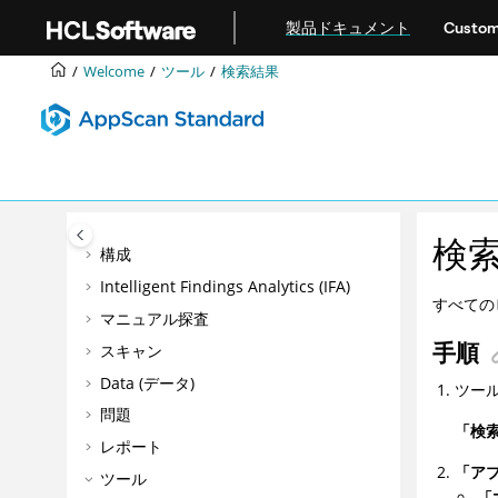
メインコンテンツにジャンプ
製品ドキュメント
Custom
Welcome
ツール
検索結果
ようこそ
はじめに
検
構成
Intelligent Findings Analytics (IFA)
すべての
マニュアル探査
手順
スキャン
Data (データ)
ツー
問題
「検
レポート
「ア
ツール
「