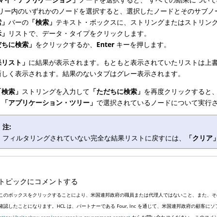
リー内のいずれかのノードを選択すると、選択したノードとそのサブノ
索」
バーの
「検索」
テキスト・ボックスに、ストリングまたはストリン
示」
リストで、データ・タイプをクリックします。
だちに検索」
をクリックするか、
Enter
キーを押します。
果リスト」
に結果が表示されます。もともと表示されていたリストは上
新しく表示されます。結果のないタブはグレー表示されます。
「検索」
ストリングを入力して
「ただちに検索」
を再度クリックすると
、
「アプリケーション・ツリー」
で選択されているノードについて実行
注:
フィルタリングされていない完全な結果リストに戻すには、
「クリア
トピックにコメントする
このボックスをクリックすることにより、米国連邦政府の職員または代理人ではないこと、また、そ
確認したことになります。HCL は、パートナーである Four, Inc を通じて、米国連邦政府の顧