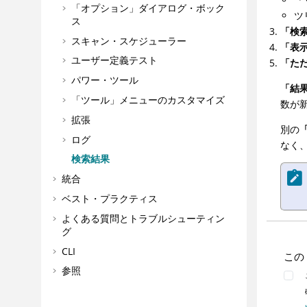
「オプション」ダイアログ・ボック
ツ
ス
「検
スキャン・スケジューラー
「表
ユーザー定義テスト
「た
パワー・ツール
「結
「ツール」メニューのカスタマイズ
数が
拡張
別の
ログ
なく
検索結果
統合
ベスト・プラクティス
よくある質問とトラブルシューティン
グ
CLI
この
参照