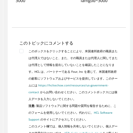
3000
iamgod~3000
このトピックにコメントする
このボックスをクリックすることにより、米国連邦政府の職員また
は代理人ではないこと、また、その職員または代理人に関してまた
は代理として情報を提出していないことを確認したことになりま
す。HCL は、パートナーである Four, Inc を通じて、米国連邦政府
の顧客にソフトウェアおよびサービスを提供しています。このチー
ムには
https://hcltechsw.com/resources/us-government-
contact
からお問い合わせください。このコメントボックスには個
人データを入力しないでください。
注意:
製品ソフトウェアに関する問題や質問を報告するために、こ
のフォームを使用しないでください。代わりに、
HCL Software
Support
のサイトにアクセスしてください。
このコメント欄では、個人情報を共有しないでください。個人デー