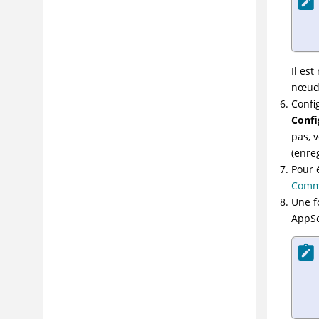
Pages d'erreur
Explorer les options
Stratégie de test et optimisation
Définition de l'environnement
Il es
nœuds
Options de test
Config
Configuration avancée
Confi
Scripts personnalisés
pas, 
Contrôle d'accès rompu
(enre
Pour 
Vue basée sur le contenu
Commu
Structure des fichiers d'examen
Une f
Modèles d'examen
AppS
Modification de la configuration
pendant un examen
Analyse de résultats intelligente (IFA)
Exploration manuelle
Examen