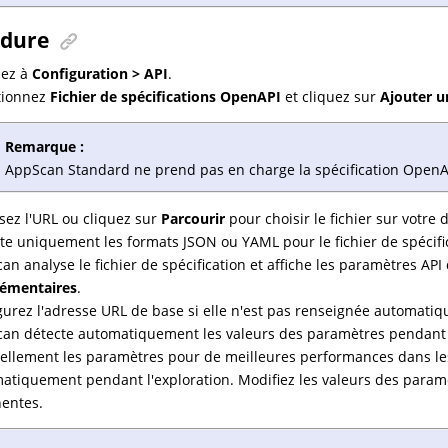
édure
dez à
Configuration > API
.
tionnez
Fichier de spécifications OpenAPI
et cliquez sur
Ajouter un
Remarque :
AppScan Standard
ne prend pas en charge la spécification OpenAPI
ssez l'URL ou cliquez sur
Parcourir
pour choisir le fichier sur votre 
te uniquement les formats JSON ou YAML pour le fichier de spécifi
an analyse le fichier de spécification et affiche les paramètres AP
lémentaires
.
gurez l'adresse URL de base si elle n'est pas renseignée automati
an détecte automatiquement les valeurs des paramètres pendant l
llement les paramètres pour de meilleures performances dans les 
atiquement pendant l'exploration. Modifiez les valeurs des param
nentes.