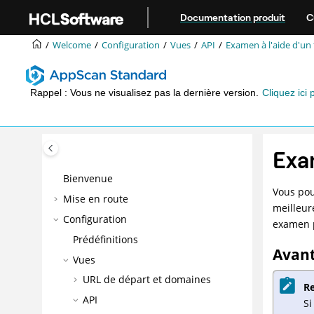
Aller au contenu principal
Documentation produit
C
Welcome
Configuration
Vues
API
Examen à l'aide d'un 
Rappel : Vous ne visualisez pas la dernière version.
Cliquez ici 
Exa
Bienvenue
Vous pou
Mise en route
meilleur
Configuration
examen p
Prédéfinitions
Avan
Vues
URL de départ et domaines
R
API
Si