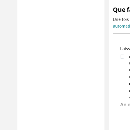
Données
Que f
Incidents
Une fois
Rapports
automati
Outils
Intégrations
Meilleures pratiques
Lais
FAQ et traitement des incidents
Interface de ligne de commande
Références