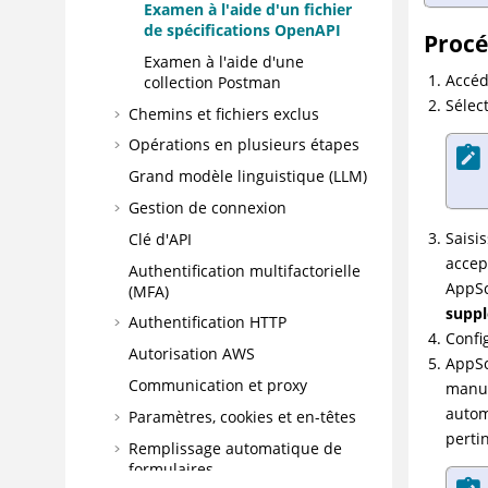
Examen à l'aide d'un fichier
de spécifications OpenAPI
Proc
Examen à l'aide d'une
Accé
collection Postman
Sélec
Chemins et fichiers exclus
Opérations en plusieurs étapes
Grand modèle linguistique (LLM)
Gestion de connexion
Saisi
Clé d'API
accep
Authentification multifactorielle
AppSc
(MFA)
supp
Authentification HTTP
Confi
Autorisation AWS
AppSc
Communication et proxy
manue
autom
Paramètres, cookies et en-têtes
perti
Remplissage automatique de
formulaires