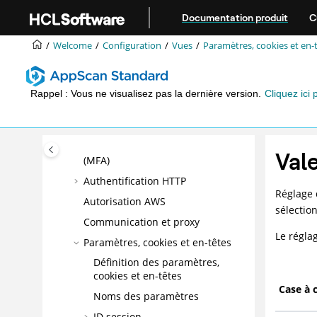
URL de départ et domaines
Aller au contenu principal
Documentation produit
C
API
Chemins et fichiers exclus
Welcome
Configuration
Vues
Paramètres, cookies et en-
Opérations en plusieurs étapes
Grand modèle linguistique (LLM)
Rappel : Vous ne visualisez pas la dernière version.
Cliquez ici 
Gestion de connexion
Clé d'API
Authentification multifactorielle
Val
(MFA)
Authentification HTTP
Réglage 
Autorisation AWS
sélectio
Communication et proxy
Le régla
Paramètres, cookies et en-têtes
Définition des paramètres,
cookies et en-têtes
Case à 
Noms des paramètres
ID session