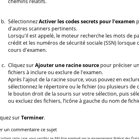
chemins relatifs.
Sélectionnez
Activer les codes secrets pour l'examen
p
d'autres scanners pertinents.
Lorsqu'il est appelé, le moteur recherche les mots de p
crédit et les numéros de sécurité sociale (SSN) lorsque
cours d'examen.
Cliquez sur
Ajouter une racine source
pour préciser un
fichiers à inclure ou exclure de l'examen.
Après l'ajout de la racine source, vous pouvez en exclure
sélectionnez le répertoire ou le fichier (ou plusieurs de
le bouton droit de la souris sur votre sélection, puis sé
ou excluez des fichiers, l’icône à gauche du nom de fich
iquez sur
Terminer
.
er un commentaire ce sujet
cochant cette case, vous certifiez ne PAS être employé par le gouvernement fédéral des États