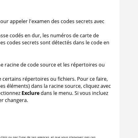
our appeler l'examen des codes secrets avec
asse codés en dur, les numéros de carte de
 ces codes secrets sont détectés dans le code en
e racine de code source et les répertoires ou
 certains répertoires ou fichiers. Pour ce faire,
 ces éléments) dans la racine source, cliquez avec
lectionnez
Exclure
dans le menu. Si vous incluez
ier changera.
-Unis ou par l'une de ses agences, et que vous n'envoyez pas ces