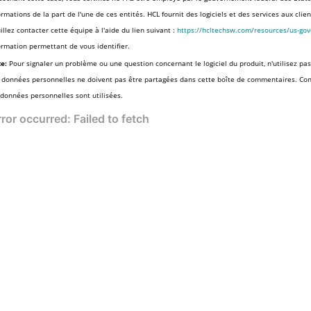
ormations de la part de l'une de ces entités. HCL fournit des logiciels et des services aux cli
illez contacter cette équipe à l'aide du lien suivant :
https://hcltechsw.com/resources/us-go
ormation permettant de vous identifier.
e:
Pour signaler un problème ou une question concernant le logiciel du produit, n'utilisez pas
 données personnelles ne doivent pas être partagées dans cette boîte de commentaires. Co
 données personnelles sont utilisées.