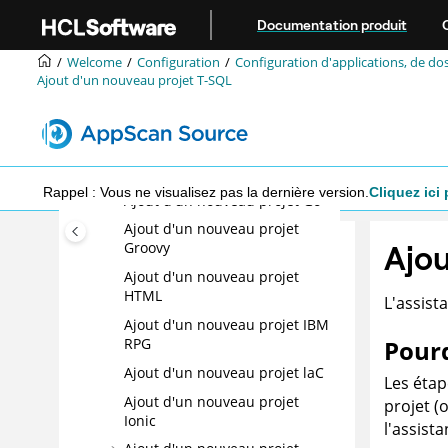
Aller au contenu principal
Documentation produit
Ajout d'un nouveau projet
ColdFusion
Welcome
Configuration
Configuration d'applications, de dos
Ajout d'un nouveau projet Dart
Ajout d'un nouveau projet T-SQL
Ajout d'un nouveau projet
Django
Ajout d'un nouveau projet
eSQL
Rappel : Vous ne visualisez pas la dernière version.
Cliquez ici 
Ajout d'un nouveau projet Go
Ajout d'un nouveau projet
Ajou
Groovy
Ajout d'un nouveau projet
HTML
L'assist
Ajout d'un nouveau projet IBM
RPG
Pourq
Ajout d'un nouveau projet laC
Les étap
Ajout d'un nouveau projet
projet (
Ionic
l'assist