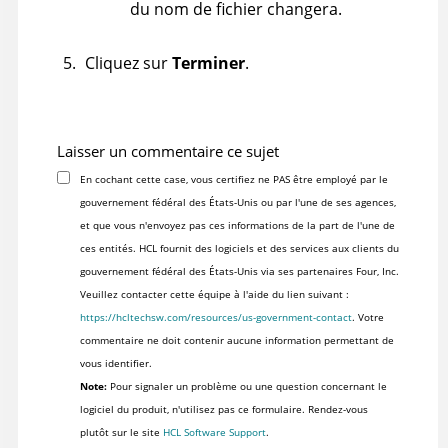
du nom de fichier changera.
Cliquez sur
Terminer
.
Laisser un commentaire ce sujet
En cochant cette case, vous certifiez ne PAS être employé par le
gouvernement fédéral des États-Unis ou par l'une de ses agences,
et que vous n'envoyez pas ces informations de la part de l'une de
ces entités. HCL fournit des logiciels et des services aux clients du
gouvernement fédéral des États-Unis via ses partenaires Four, Inc.
Veuillez contacter cette équipe à l'aide du lien suivant :
https://hcltechsw.com/resources/us-government-contact
. Votre
commentaire ne doit contenir aucune information permettant de
vous identifier.
Note:
Pour signaler un problème ou une question concernant le
logiciel du produit, n'utilisez pas ce formulaire. Rendez-vous
plutôt sur le site
HCL Software Support
.