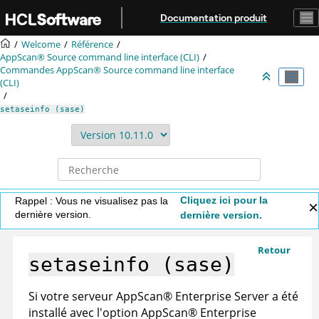
Aller au contenu principal
Documentation produit
Welcome
Référence
AppScan® Source command line interface (CLI)
Commandes
AppScan® Source command line interface
(CLI)
setaseinfo (sase)
Cliquez ici pour la
Rappel : Vous ne visualisez pas la
dernière version.
dernière version.
Retour
setaseinfo (sase)
Si votre serveur
AppScan
®
Enterprise Server
a été
installé avec l'option
AppScan
®
Enterprise