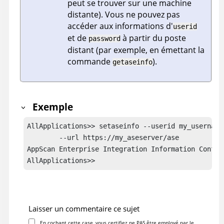
peut se trouver sur une machine
distante). Vous ne pouvez pas
accéder aux informations d'
userid
et de
à partir du poste
password
distant (par exemple, en émettant la
commande
).
getaseinfo
Exemple
AllApplications>> setaseinfo --userid my_username
	--url https://my_aseserver/ase

AppScan Enterprise Integration Information Configu
AllApplications>>
Laisser un commentaire ce sujet
En cochant cette case, vous certifiez ne PAS être employé par le