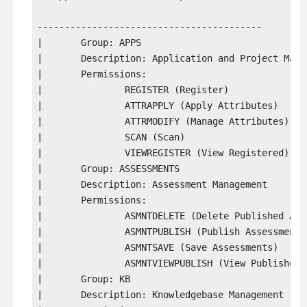
-----------------------------------------

|	Group: APPS

|	Description: Application and Project Management

|	Permissions:

|		REGISTER (Register)

|		ATTRAPPLY (Apply Attributes)

|		ATTRMODIFY (Manage Attributes)

|		SCAN (Scan)

|		VIEWREGISTER (View Registered)

|	Group: ASSESSMENTS

|	Description: Assessment Management

|	Permissions:

|		ASMNTDELETE (Delete Published Assessments)

|		ASMNTPUBLISH (Publish Assessments)

|		ASMNTSAVE (Save Assessments)

|		ASMNTVIEWPUBLISH (View Published Assessments)

|	Group: KB

|	Description: Knowledgebase Management
