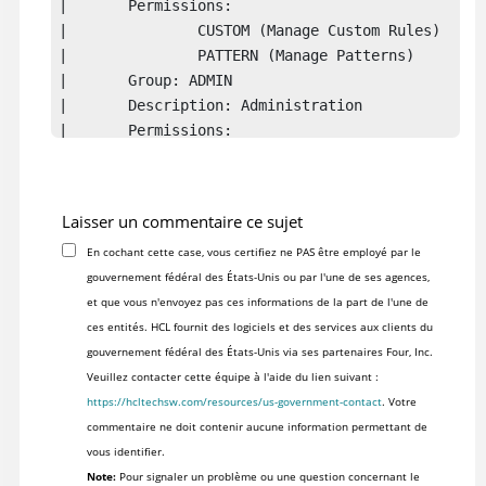
|	Permissions:

|		CUSTOM (Manage Custom Rules)

|		PATTERN (Manage Patterns)

|	Group: ADMIN

|	Description: Administration

|	Permissions:

|		ASE (Manage AppScan Enterprise Settings)

|		LDAP (Manage LDAP Settings)

|		USER (Manage Users)

Laisser un commentaire ce sujet
-----------------------------------------
En cochant cette case, vous certifiez ne PAS être employé par le
gouvernement fédéral des États-Unis ou par l'une de ses agences,
et que vous n'envoyez pas ces informations de la part de l'une de
ces entités. HCL fournit des logiciels et des services aux clients du
gouvernement fédéral des États-Unis via ses partenaires Four, Inc.
Veuillez contacter cette équipe à l'aide du lien suivant :
https://hcltechsw.com/resources/us-government-contact
. Votre
commentaire ne doit contenir aucune information permettant de
vous identifier.
Note:
Pour signaler un problème ou une question concernant le