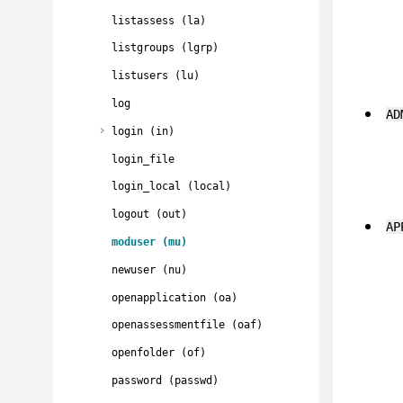
listassess (la)
listgroups (lgrp)
listusers (lu)
log
AD
login (in)
login_file
login_local (local)
logout (out)
AP
moduser (mu)
newuser (nu)
openapplication (oa)
openassessmentfile (oaf)
openfolder (of)
password (passwd)