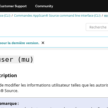
Customer Support
Community
e (CLI)
Commandes
AppScan® Source command line interface (CLI)
mo
pour la dernière version.
user (mu)
cription
e modifier les informations utilisateur telles que les autorisa
n
®
Source
.
emarque :