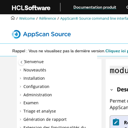
Aller au contenu principal
Documentation produit
Welcome
Référence
AppScan® Source command line interfac
Rappel : Vous ne visualisez pas la dernière version.
Cliquez ici 
Bienvenue
mod
Nouveautés
Installation
Configuration
Des
Administration
Permet d
Examen
AppSca
Triage et analyse
Génération de rapport
R
Extension des fonctionnalités du