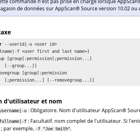
ette commande n'est pas prise en charge lorsque
AppScan
agasin de données sur
AppScan
®
Source
version 10.02 ou u
taxe
r
 --userid|-u <user id>

lname|-f <user first and last name>]

up [group[:permission[;permission...]

.]]

ovegroup [group[:permission

 d'utilisateur et nom
: Obligatoire. Nom d'utilisateur
AppScan
®
Sour
username|-u
: Facultatif. nom complet de l'utilisateur. Si l'e
fullname|-f
) ; par exemple,
.
-f "Joe Smith"