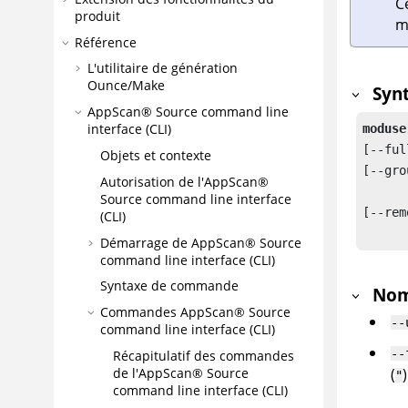
C
produit
m
Référence
L'utilitaire de génération
Ounce/Make
Syn
AppScan® Source command line
interface (CLI)
moduse
[--ful
Objets et contexte
[--gro
Autorisation de l'
AppScan®
	[--group..
Source command line interface
[--rem
(CLI)
Démarrage de
AppScan® Source
command line interface (CLI)
Syntaxe de commande
Nom
Commandes
AppScan® Source
--
command line interface (CLI)
--
Récapitulatif des commandes
de l'
AppScan® Source
(
"
command line interface (CLI)