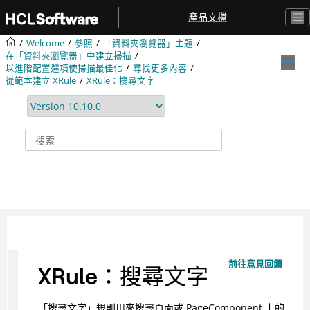
跳转到主要内容
產品文檔
Welcome
參照
「資料夾瀏覽器」主題
在「資料夾瀏覽器」中建立掃描
以進階配置選項使掃描最佳化
尋找更多內容
從範本建立 XRule
XRule：搜尋文字
前往意見回饋
XRule：搜尋文字
「搜尋文字」規則用來搜尋頁面或 PageComponent 上的