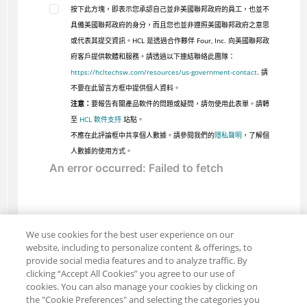
按下此方塊，即表示您承認自己並非美國聯邦政府的員工，也並不
具備美國聯邦政府的身分，而且您也並非遵照美國聯邦政府之意思
或代表其提交資訊。HCL 是透過合作夥伴 Four, Inc. 向美國聯邦政
府客戶提供軟體和服務。請透過以下連結聯絡此團隊：
https://hcltechsw.com/resources/us-government-contact
. 請
不要在此留言方框中提供個人資料。
注意：
要報告有關產品軟件的問題或疑問，請勿使用此表單。請轉
至
HCL 軟件支持
站點。
不應在此評論框中共享個人數據。請參閱我們的
隱私聲明
，了解個
人數據的使用方式。
We use cookies for the best user experience on our
website, including to personalize content & offerings, to
provide social media features and to analyze traffic. By
clicking “Accept All Cookies” you agree to our use of
cookies. You can also manage your cookies by clicking on
the "Cookie Preferences" and selecting the categories you