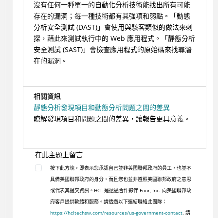
沒有任何一種單一的自動化分析技術能找出所有可能
存在的漏洞；每一種技術都有其強項和弱點。「動態
分析安全測試 (DAST)」會使用與駭客類似的做法來刺
探，藉此來測試執行中的 Web 應用程式。「靜態分析
安全測試 (SAST)」會檢查應用程式的原始碼來找尋潛
在的漏洞。
相關資訊
靜態分析發現項目和動態分析問題之間的差異
瞭解發現項目和問題之間的差異，讓報告更具意義。
在此主題上留言
按下此方塊，即表示您承認自己並非美國聯邦政府的員工，也並不
具備美國聯邦政府的身分，而且您也並非遵照美國聯邦政府之意思
或代表其提交資訊。HCL 是透過合作夥伴 Four, Inc. 向美國聯邦政
府客戶提供軟體和服務。請透過以下連結聯絡此團隊：
https://hcltechsw.com/resources/us-government-contact
. 請