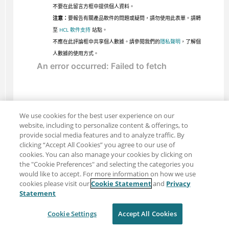
不要在此留言方框中提供個人資料。
注意：
要報告有關產品軟件的問題或疑問，請勿使用此表單。請轉
至
HCL 軟件支持
站點。
不應在此評論框中共享個人數據。請參閱我們的
隱私聲明
，了解個
人數據的使用方式。
We use cookies for the best user experience on our
website, including to personalize content & offerings, to
provide social media features and to analyze traffic. By
clicking “Accept All Cookies” you agree to our use of
cookies. You can also manage your cookies by clicking on
the "Cookie Preferences" and selecting the categories you
would like to accept. For more information on how we use
cookies please visit our
Cookie Statement
and
Privacy
分享：電子郵件
推特
Statement
免責聲明
隱私
使用條款
Cookie Settings
Accept All Cookies
Cookie Settings