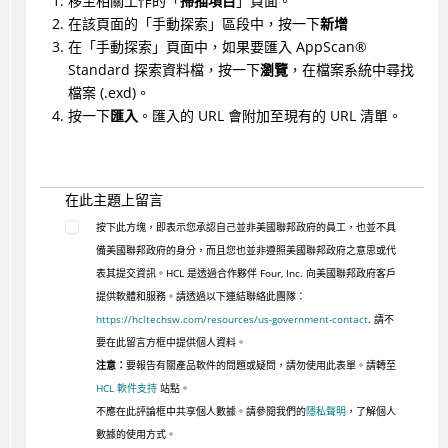
移至相關工作的「
掃描項目
」頁面。
在該頁面的「手動探索」區段中，按一下
新增
在「手動探索」頁面中，如果要匯入
AppScan
®
Standard 探索資料檔，按一下
瀏覽
，在檔案系統中尋找
檔案 (.exd)。
按一下
匯入
。匯入的 URL 會附加至現有的 URL 清單。
在此主題上留言
按下此方塊，即表示您承認自己並非美國聯邦政府的員工，也並不具
備美國聯邦政府的身分，而且您也並非遵照美國聯邦政府之意思或代
表其提交資訊。HCL 是透過合作夥伴 Four, Inc. 向美國聯邦政府客戶
提供軟體和服務。請透過以下連結聯絡此團隊：
https://hcltechsw.com/resources/us-government-contact
. 請不
要在此留言方框中提供個人資料。
注意：
要報告有關產品軟件的問題或疑問，請勿使用此表單。請轉至
HCL 軟件支持
站點。
不應在此評論框中共享個人數據。請參閱我們的
隱私聲明
，了解個人
數據的使用方式。