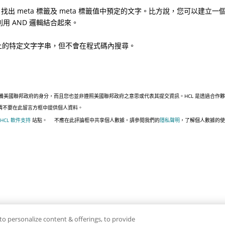
找出 meta 標籤及 meta 標籤值中預定的文字。比方說，您可以建立一個規則
是利用 AND 邏輯結合起來。
nt 上的特定文字字串，但不會在程式碼內搜尋。
國聯邦政府的身分，而且您也並非遵照美國聯邦政府之意思或代表其提交資訊。HCL 是透過合作夥伴 Fo
 請不要在此留言方框中提供個人資料。
HCL 軟件支持
站點。
不應在此評論框中共享個人數據。請參閱我們的
隱私聲明
，了解個人數據的使
to personalize content & offerings, to provide