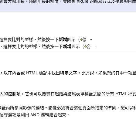
時間會大幅加長。時間加長的程度，會隨著 XRule 的撰寫方式及搜尋項目
e，選擇要比對的型樣，然後按一下
新增
圖示（
）。
le，選擇要比對的型樣，然後按一下
新增
圖示（
）。
，以在內容或 HTML 標記中找出特定文字。比方說，如果您的其中一項
制項，它也可以搜尋在起始與結尾表單標籤之間的所有 HTML 程式碼和文字內
IMG 標籤內所參照影像的鏈結。影像必須符合這個頁面所指定的準則。您可
尋選項是利用 AND 邏輯結合起來。