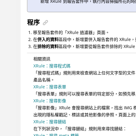
新增 XRule 到報告套件中，執行內容掃描所花的
程序
移至報告套件的「XRule 過濾器」頁面。
在
併入的資料
區段中，新增要併入報告套件的 XRul
在
排除的資料
區段中，新增要從報告套件排除的 XRu
相關資訊
XRule：搜尋程式碼
「搜尋程式碼」規則用來檢查網站上任何文字型的文件
產品名稱。
XRule：搜尋表單
「搜尋表單」規則可以搜尋表單的特定部分，如預先移入的控
XRule：搜尋影像
「搜尋影像」XRule 會搜尋網站上的檔案，找出 
出現的隱私權戳記、標誌或其他影像的參照。頁面上的搜
XRule：搜尋鏈結
在下列狀況中，「搜尋鏈結」規則用來尋找鏈結：
XRule：搜尋 meta 標籤