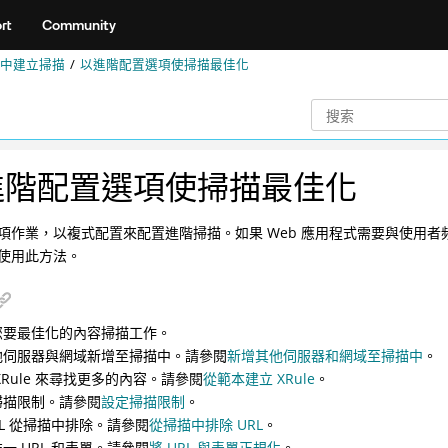
rt
Community
中建立掃描
以進階配置選項使掃描最佳化
進階配置選項使掃描最佳化
項作業，以複式配置來配置進階掃描。如果 Web 應用程式需要與使用
使用此方法。
您要最佳化的內容掃描工作。
他伺服器與網域新增至掃描中。請參閱
新增其他伺服器和網域至掃描中
。
XRule 來尋找更多的內容。請參閱
從範本建立 XRule
。
掃描限制。請參閱
設定掃描限制
。
RL 從掃描中排除。請參閱
從掃描中排除 URL
。
一 URL 和表單。請參閱
將 URL 與表單正規化
。