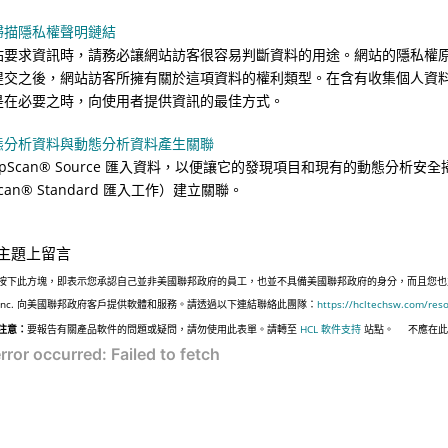
掃描隱私權聲明鏈結
站要求資訊時，請務必讓網站訪客很容易判斷資料的用途。網站的隱私權
提交之後，網站訪客所擁有關於這項資料的權利類型。在含有收集個人資
是在必要之時，向使用者提供資訊的最佳方式。
態分析資料與動態分析資料產生關聯
pScan
®
Source 匯入資料，以便讓它的發現項目和現有的動態分析安全
can
®
Standard 匯入工作）建立關聯。
主題上留言
按下此方塊，即表示您承認自己並非美國聯邦政府的員工，也並不具備美國聯邦政府的身分，而且您也並非遵
Inc. 向美國聯邦政府客戶提供軟體和服務。請透過以下連結聯絡此團隊：
https://hcltechsw.com/res
注意：
要報告有關產品軟件的問題或疑問，請勿使用此表單。請轉至
HCL 軟件支持
站點。
不應在