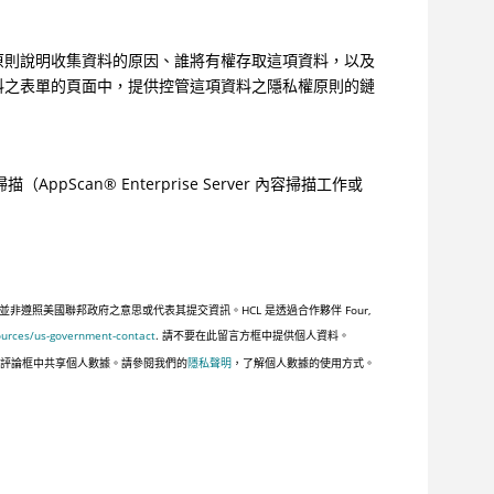
原則說明收集資料的原因、誰將有權存取這項資料，以及
料之表單的頁面中，提供控管這項資料之隱私權原則的鏈
掃描（
AppScan
®
Enterprise Server 內容掃描工作或
照美國聯邦政府之意思或代表其提交資訊。HCL 是透過合作夥伴 Four,
ources/us-government-contact
. 請不要在此留言方框中提供個人資料。
此評論框中共享個人數據。請參閱我們的
隱私聲明
，了解個人數據的使用方式。