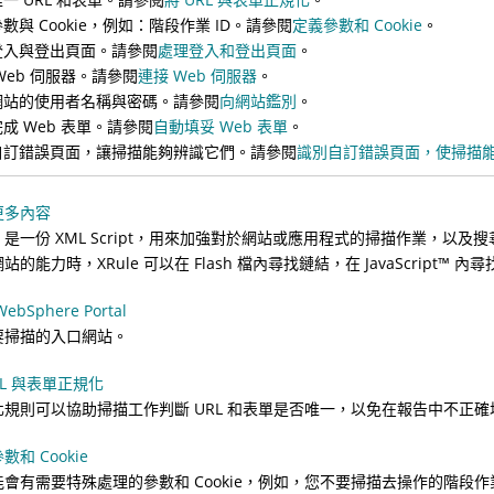
數與 Cookie，例如：階段作業 ID。請參閱
定義參數和 Cookie
。
登入與登出頁面。請參閱
處理登入和登出頁面
。
Web 伺服器。請參閱
連接 Web 伺服器
。
網站的使用者名稱與密碼。請參閱
向網站鑑別
。
成 Web 表單。請參閱
自動填妥 Web 表單
。
自訂錯誤頁面，讓掃描能夠辨識它們。請參閱
識別自訂錯誤頁面，使掃描
更多內容
le 是一份 XML Script，用來加強對於網站或應用程式的掃描作業
站的能力時，XRule 可以在 Flash 檔內尋找鏈結，在
JavaScript
™
內尋
ebSphere Portal
要掃描的入口網站。
RL 與表單正規化
化規則可以協助掃描工作判斷 URL 和表單是否唯一，以免在報告中不正確
數和 Cookie
會有需要特殊處理的參數和 Cookie，例如，您不要掃描去操作的階段作業