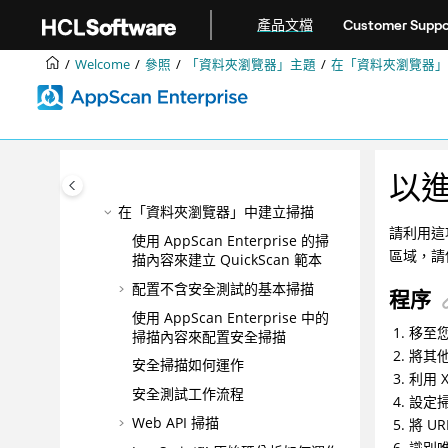
跳转到主要内容
管理
產品文檔
Customer Suppo
管理應用程式風險
Welcome
參照
「資料夾瀏覽器」主題
在「資料夾瀏覽器」
疑難排解和支援
參照
「配置精靈」主題
「資料夾瀏覽器」主題
以
搭配使用「資料夾瀏覽器」
在「資料夾瀏覽器」中建立掃描
請利用這
使用 AppScan Enterprise 的掃
區域，請
描內容來建立 QuickScan 範本
配置不含安全測試的基本掃描
程序
使用 AppScan Enterprise 中的
移至
掃描內容來配置安全掃描
將其
安全掃描如何運作
利用 
安全測試工作流程
設定
Web API 掃描
將 U
識別唯