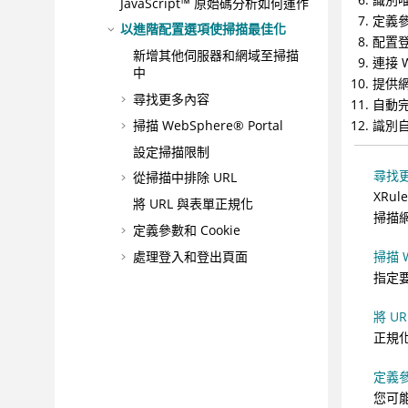
JavaScript™ 原始碼分析如何運作
定義參
以進階配置選項使掃描最佳化
配置
新增其他伺服器和網域至掃描
連接 
中
提供
尋找更多內容
自動完
掃描 WebSphere® Portal
識別
設定掃描限制
尋找
從掃描中排除 URL
XRu
將 URL 與表單正規化
掃描網
定義參數和 Cookie
處理登入和登出頁面
掃描 W
指定
自動填妥 Web 表單
連接 Web 伺服器
將 U
向網站鑑別
正規
識別自訂錯誤頁面，使掃描能
定義參
夠辨識它們
您可能
配置掃描隱私權聲明鏈結