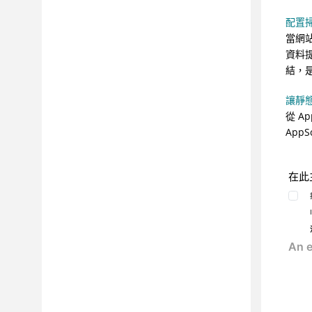
手動探索網站，在掃描中新增
配置
其他 URL
當網
讓靜態分析資料與動態分析資
資料
料產生關聯
結，
增量掃描
讓靜
測試最佳化視圖
從
Ap
重新測試安全問題
AppS
擷取及匯入資料流量資料
從 AppScan Standard 匯入動作
在此
型登入檔案
從 AppScan® Standard 匯入手
動探索資料
匯入 AppScan® 資料，供報告使
用
利用報告進行分類
配置管理程式
命令行工具