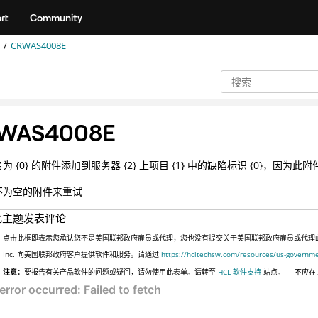
rt
Community
CRWAS4008E
WAS4008E
为 {0} 的附件添加到服务器 {2} 上项目 {1} 中的缺陷标识 {0}，因为此
不为空的附件来重试
此主题发表评论
点击此框即表示您承认您不是美国联邦政府雇员或代理，您也没有提交关于美国联邦政府雇员或代理的信息
Inc. 向美国联邦政府客户提供软件和服务。请通过
https://hcltechsw.com/resources/us-governm
注意：
要报告有关产品软件的问题或疑问，请勿使用此表单。请转至
HCL 软件支持
站点。
不应在