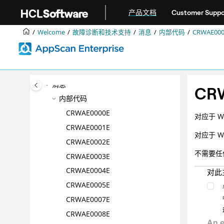
故障诊断和技术支持
跳转到主要内容
产品文档
Customer Suppo
对问题进行故障诊断
模板：联系 HCL® 支持人员
Welcome
故障诊断和技术支持
消息
内部代码
CRWAE000
Dynamic Analysis Scanner 故障诊
断
Enterprise Server 故障诊断
消息
CR
内部代码
CRWAE0000E
对应于 WE
CRWAE0001E
对应于 WE
CRWAE0002E
不需要任
CRWAE0003E
CRWAE0004E
对此
CRWAE0005E
CRWAE0007E
CRWAE0008E