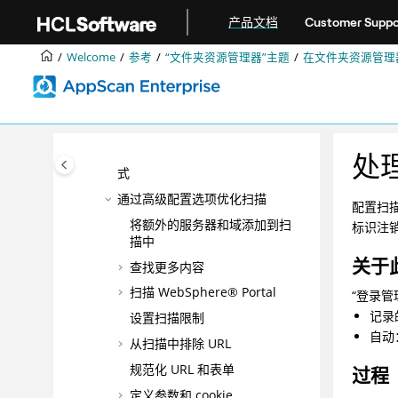
跳转到主要内容
配置无安全测试的基本扫描
产品文档
Customer Suppo
使用 AppScan Enterprise 中的
扫描属性配置安全扫描
Welcome
参考
“文件夹资源管理器”主题
在文件夹资源管理
安全扫描的工作方式
安全测试的工作流程
Web API 扫描
JavaScript™ 源代码分析的工作方
处
式
通过高级配置选项优化扫描
配置扫
将额外的服务器和域添加到扫
标识注销
描中
关于
查找更多内容
扫描 WebSphere® Portal
“登录管
记录
设置扫描限制
自动
从扫描中排除 URL
规范化 URL 和表单
过程
定义参数和 cookie