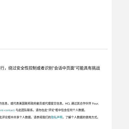
t 执行，绕过安全性控制或者识别“会话中页面”可能具有挑战
，或代表美国联邦政府雇员或代理提交信息。HCL 通过其合作伙伴 Four,
ent-contact
与此团队联系。请勿在此“评论”框中包含任何个人数据。
此评论框中共享个人数据。请参阅我们的
隐私声明
，了解个人数据的使用方式。