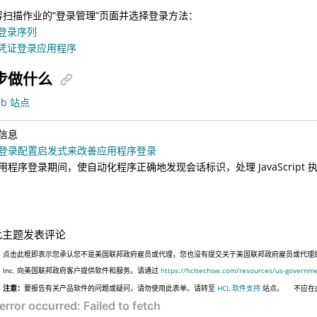
容扫描作业的“登录管理”页面并选择登录方法：
登录序列
凭证登录应用程序
步做什么
eb 站点
信息
登录配置启发式来改善应用程序登录
用程序登录期间，使自动化程序正确地发现会话标识，处理 JavaScrip
此主题发表评论
点击此框即表示您承认您不是美国联邦政府雇员或代理，您也没有提交关于美国联邦政府雇员或代理的信息
Inc. 向美国联邦政府客户提供软件和服务。请通过
https://hcltechsw.com/resources/us-governm
注意：
要报告有关产品软件的问题或疑问，请勿使用此表单。请转至
HCL 软件支持
站点。
不应在