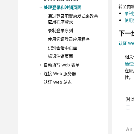
转至内
处理登录和注销页面
录制
通过登录配置启发式来改善
使用
应用程序登录
录制登录序列
下一
使用凭证登录应用程序
认证 W
识别会话中页面
标识注销页面
相关
通过
自动填写 web 表单
在应
连接 Web 服务器
性。
认证 Web 站点
识别定制错误页面，以便扫描
过程可以认出它们
对
配置隐私声明链接扫描
手动探索站点来将更多 URL 添
加到扫描
将静态分析数据与动态分析数
据相关