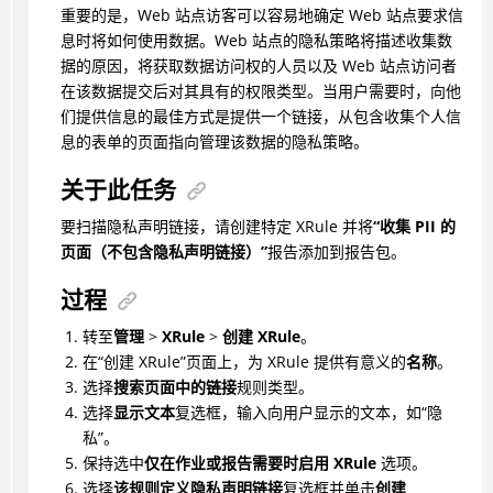
重要的是，Web 站点访客可以容易地确定 Web 站点要求信
息时将如何使用数据。Web 站点的隐私策略将描述收集数
据的原因，将获取数据访问权的人员以及 Web 站点访问者
在该数据提交后对其具有的权限类型。当用户需要时，向他
们提供信息的最佳方式是提供一个链接，从包含收集个人信
息的表单的页面指向管理该数据的隐私策略。
关于此任务
要扫描隐私声明链接，请创建特定 XRule 并将
“收集 PII 的
页面（不包含隐私声明链接）”
报告添加到报告包。
过程
转至
管理
>
XRule
>
创建 XRule
。
在“创建 XRule”页面上，为 XRule 提供有意义的
名称
。
选择
搜索页面中的链接
规则类型。
选择
显示文本
复选框，输入向用户显示的文本，如“隐
私”。
保持选中
仅在作业或报告需要时启用 XRule
选项。
选择
该规则定义隐私声明链接
复选框并单击
创建