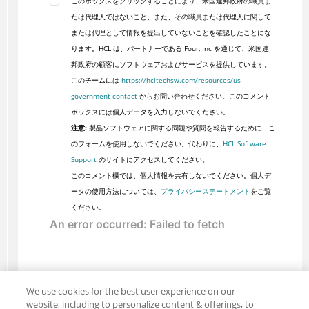
このボックスをクリックすることにより、米国連邦政府の職員ま
たは代理人ではないこと、また、その職員または代理人に関して
または代理として情報を提出していないことを確認したことにな
ります。HCL は、パートナーである Four, Inc を通じて、米国連
邦政府の顧客にソフトウェアおよびサービスを提供しています。
このチームには
https://hcltechsw.com/resources/us-
government-contact
からお問い合わせください。このコメント
ボックスには個人データを入力しないでください。
注意:
製品ソフトウェアに関する問題や質問を報告するために、こ
のフォームを使用しないでください。代わりに、
HCL Software
Support
のサイトにアクセスしてください。
このコメント欄では、個人情報を共有しないでください。個人デ
ータの使用方法については、
プライバシーステートメント
をご覧
ください。
We use cookies for the best user experience on our
website, including to personalize content & offerings, to