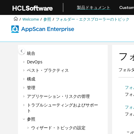
メインコンテンツにジャンプ
エンタープライズのAppScan®アクセ
製品ドキュメント
Custom
シビリティ機能
Welcome
参照
フォルダー・エクスプローラーのトピック
製品の概要
インストール
アップグレードおよびマイグレーショ
ン
フ
統合
DevOps
フォル
ベスト・プラクティス
構成
フォ
管理
フォ
アプリケーション・リスクの管理
トラブルシューティングおよびサポー
フォ
ト
フォ
参照
ウィザード・トピックの設定
こ