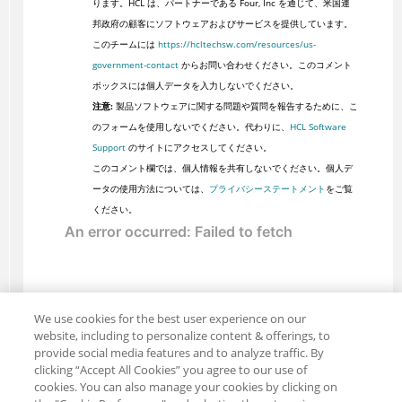
ります。HCL は、パートナーである Four, Inc を通じて、米国連
邦政府の顧客にソフトウェアおよびサービスを提供しています。
このチームには
https://hcltechsw.com/resources/us-
government-contact
からお問い合わせください。このコメント
ボックスには個人データを入力しないでください。
注意:
製品ソフトウェアに関する問題や質問を報告するために、こ
のフォームを使用しないでください。代わりに、
HCL Software
Support
のサイトにアクセスしてください。
このコメント欄では、個人情報を共有しないでください。個人デ
ータの使用方法については、
プライバシーステートメント
をご覧
ください。
We use cookies for the best user experience on our
website, including to personalize content & offerings, to
provide social media features and to analyze traffic. By
clicking “Accept All Cookies” you agree to our use of
cookies. You can also manage your cookies by clicking on