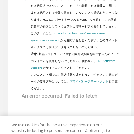
たは代理人ではないこと、また、その職員または代理人に関して
または代理として情報を提出していないことを確認したことにな
ります。HCL は、パートナーである Four, Inc を通じて、米国連
邦政府の顧客にソフトウェアおよびサービスを提供しています。
このチームには
https://hcltechsw.com/resources/us-
government-contact
からお問い合わせください。このコメント
ボックスには個人データを入力しないでください。
注意:
製品ソフトウェアに関する問題や質問を報告するために、こ
のフォームを使用しないでください。代わりに、
HCL Software
Support
のサイトにアクセスしてください。
このコメント欄では、個人情報を共有しないでください。個人デ
ータの使用方法については、
プライバシーステートメント
をご覧
ください。
We use cookies for the best user experience on our
website, including to personalize content & offerings, to