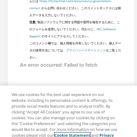
ムには
https://hcltechsw.com/resources/us-government-
contact
からお問い合わせください。このコメントボックスには個
人データを入力しないでください。
注意:
製品ソフトウェアに関する問題や質問を報告するために、こ
のフォームを使用しないでください。代わりに、
HCL Software
Support
のサイトにアクセスしてください。
このコメント欄では、個人情報を共有しないでください。個人デー
タの使用方法については、
プライバシーステートメント
をご覧くだ
さい。
We use cookies for the best user experience on our
website, including to personalize content & offerings, to
provide social media features and to analyze traffic. By
clicking “Accept All Cookies” you agree to our use of
cookies. You can also manage your cookies by clicking on
the "Cookie Preferences" and selecting the categories you
would like to accept. For more information on how we use
cookies please visit our
Cookie Statement
and
Privacy