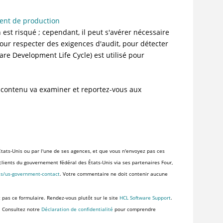
ent de production
st risqué ; cependant, il peut s'avérer nécessaire
ur respecter des exigences d'audit, pour détecter
are Development Life Cycle) est utilisé pour
de contenu va examiner et reportez-vous aux
tats-Unis ou par l'une de ses agences, et que vous n'envoyez pas ces
x clients du gouvernement fédéral des États-Unis via ses partenaires Four,
es/us-government-contact
. Votre commentaire ne doit contenir aucune
z pas ce formulaire. Rendez-vous plutôt sur le site
HCL Software Support
.
. Consultez notre
Déclaration de confidentialité
pour comprendre