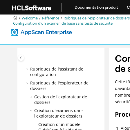
Intégration
Aller au contenu principal
Documentation produit
C
DevOps
Welcome
Référence
Rubriques de l'explorateur de dossiers
Meilleures pratiques
Configuration d'un examen de base sans tests de sécurité
Configuration
Administration
Gestion des risques d'application
Traitement des incidents et support
Con
Référence
de 
Rubriques de l'assistant de
configuration
Cette t
Rubriques de l'explorateur de
dossiers
davanta
nombre 
Gestion de l'explorateur de
sécurit
dossiers
Création d'examens dans
Proc
l'explorateur de dossiers
Création d'un modèle
Ajou
QuickScan à l'aide des