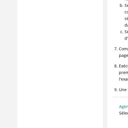
Prise en charge de WebSocket
S
Glossaire
c
s
d
S
d
Comm
page
Exéc
prem
l'ex
Une 
Agen
Séle