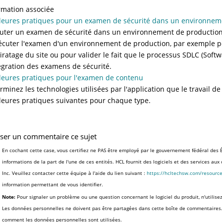
rmation associée
leures pratiques pour un examen de sécurité dans un environnem
uter un examen de sécurité dans un environnement de production e
écuter l'examen d'un environnement de production, par exemple po
iratage du site ou pour valider le fait que le processus SDLC (Softw
tégration des examens de sécurité.
leures pratiques pour l'examen de contenu
rminez les technologies utilisées par l'application que le travail 
leures pratiques suivantes pour chaque type.
sser un commentaire ce sujet
En cochant cette case, vous certifiez ne PAS être employé par le gouvernement fédéral des É
informations de la part de l'une de ces entités. HCL fournit des logiciels et des services au
Inc. Veuillez contacter cette équipe à l'aide du lien suivant :
https://hcltechsw.com/resourc
information permettant de vous identifier.
Note:
Pour signaler un problème ou une question concernant le logiciel du produit, n'utilise
Les données personnelles ne doivent pas être partagées dans cette boîte de commentaires
comment les données personnelles sont utilisées.