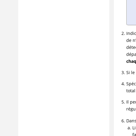
avancé
Capture et importation des
données de trafic
Importation d'un fichier de
connexion basé sur les actions
Indi
depuis AppScan Standard
de n
Importation des données
déte
d'exploration manuelle depuis
dépa
AppScan® Standard
chaq
Importation des données
Si l
AppScan® à utiliser dans les
rapports
Spéc
Triage avec des rapports
tota
Gestionnaire de configuration
Il p
Utilitaires de ligne de commande
régu
Ressources AppScan
Dans
Conformité avec la législation en
L
vigueur aux Etats-Unis
f