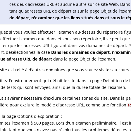
ces deux adresses URL et aucune autre sur ce site Web. Dans 
tant qu'adresses URL de départ et sur la page Objet de l'exam
de départ, n'examiner que les liens situés dans et sous le 
quez si vous voulez effectuer l'examen au-dessus du répertoire figu
'effectuer l'examen que dans et sous son répertoire, il se peut que
cter que les adresses URL figurant dans vos domaines de départ. P
rt, désélectionnez la case
Dans les domaines de départ, n'examiner
ue adresse URL de départ
dans la page Objet de l'examen.
e site est relié à d'autres domaines que vous voulez visiter au cours
ifiez l'environnement qui définit le site dans la page Définition d
l de tests qui sont envoyés, ainsi que la durée totale de l'examen.
eut s'avérer nécessaire d'exclure certaines zones du site. Dans la pa
lière pour exclure le modèle d'adresse URL, comme une fonction
a
 la page Options d'exploration :
imitez l'examen à 500 pages. Lors d'un examen préliminaire, il e
aible tant que vous n'avez pas résolu tous les problèmes détectés 