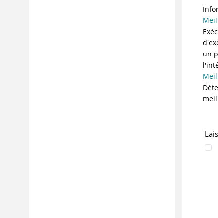
Info
Meil
Exéc
d'ex
un p
l'in
Meil
Déte
meil
Lai