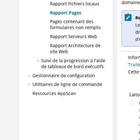
domaine,
Rapport Fichiers locaux
Rapport Pages
R
Pages contenant des
Le
formulaires non remplis
di
Rapport Serveurs Web
d'
Rapport Architecture de
site Web
Infor
Suivi de la progression à l'aide
Trait
de tableaux de bord exécutifs
Cette
Gestionnaire de configuration
Utilitaires de ligne de commande
Ressources AppScan
Lais
Conformité avec la législation en
vigueur aux Etats-Unis
Prise en charge de WebSocket
Glossaire