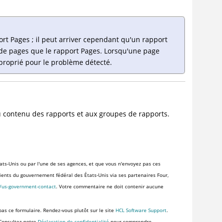
rt Pages ; il peut arriver cependant qu'un rapport
 de pages que le rapport Pages. Lorsqu'une page
pproprié pour le problème détecté.
u contenu des rapports et aux groupes de rapports.
ats-Unis ou par l'une de ses agences, et que vous n'envoyez pas ces
clients du gouvernement fédéral des États-Unis via ses partenaires Four,
s/us-government-contact
. Votre commentaire ne doit contenir aucune
pas ce formulaire. Rendez-vous plutôt sur le site
HCL Software Support
.
 Consultez notre
Déclaration de confidentialité
pour comprendre