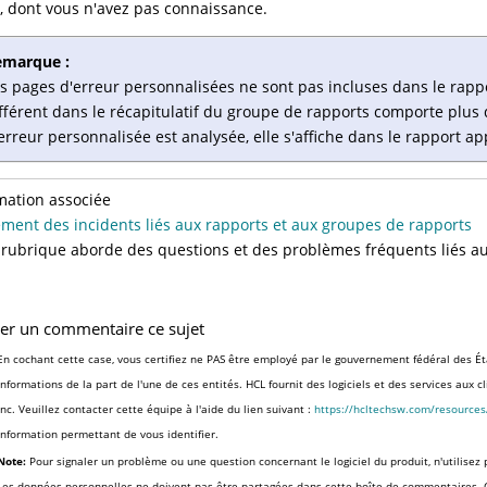
 dont vous n'avez pas connaissance.
emarque :
s pages d'erreur personnalisées ne sont pas incluses dans le rappo
fférent dans le récapitulatif du groupe de rapports comporte plus
erreur personnalisée est analysée, elle s'affiche dans le rapport a
mation associée
ement des incidents liés aux rapports et aux groupes de rapports
 rubrique aborde des questions et des problèmes fréquents liés a
ser un commentaire ce sujet
En cochant cette case, vous certifiez ne PAS être employé par le gouvernement fédéral des Ét
informations de la part de l'une de ces entités. HCL fournit des logiciels et des services aux 
Inc. Veuillez contacter cette équipe à l'aide du lien suivant :
https://hcltechsw.com/resource
information permettant de vous identifier.
Note:
Pour signaler un problème ou une question concernant le logiciel du produit, n'utilisez 
Les données personnelles ne doivent pas être partagées dans cette boîte de commentaires.