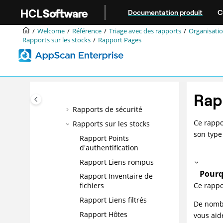
Aller au contenu principal
Documentation produit
C
Gestion des problèmes dans
un rapport
Welcome
Référence
Triage avec des rapports
Organisatio
Exportation des données pour
Rapports sur les stocks
Rapport Pages
l'analyse hors ligne
Corrélation des données
d'analyse statique avec des
données d'analyse dynamique
Rap
Rapports
Rapports de sécurité
Ce rappo
Rapports sur les stocks
son typ
Rapport Points
d'authentification
Rapport Liens rompus
Pourq
Rapport Inventaire de
Ce rappo
fichiers
Rapport Liens filtrés
De nombr
Rapport Hôtes
vous aid